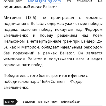
сообщает
MMAFighting.com
со ссылкой на
официальный анонс Bellator.
Митрион (13-5) не проигрывал с момента
подписания в Bellator, одержав уже четыре победы
подряд, включая победу нокаутом над Федором
Емельяненко и победу решением над Роем
Нельсоном, в четвертьфинале гран-при. Бэйдер (25-
5), как и Митрион, обладает идеальным рекордом
без поражений в рамках Bellator. Он является
чемпионом Bellator в полутяжелом весе и ведет
серию из пяти побед.
Победитель этого боя встретится в финале с
победителем пары Чейл Соннен — Федор
Емельяненко.
МЕТКИ
BELLATOR
МЭТТ МИТРИОН
РАЙАН БЭЙДЕР