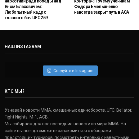
наркотики ради победы над
контора»: Почему ученикам
Яном Блаховичем:
Фёдора Емельяненко
Любопытный кадр с
навсегда закрыт путь в ACA
главного боя UFC 259
НАШ INSTAGRAM
Следуйте в Instagram
КТО МЫ?
Узнавай новости ММА, смешанных единоборств, UFC, Bellator,
Fight Nights, M-1, ACB.
Мы собираем для вас последние новости из мира ММА. На
сайте вы всегда сможете ознакомиться с обзорами
предстоящих турниров, посмотреть интервью с известными