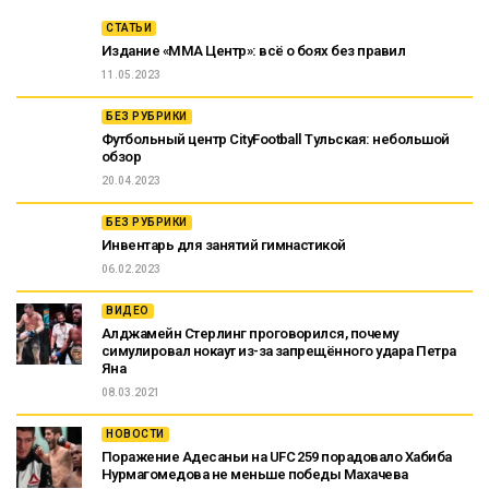
СТАТЬИ
Издание «ММА Центр»: всё о боях без правил
11.05.2023
БЕЗ РУБРИКИ
Футбольный центр CityFootball Тульская: небольшой
обзор
20.04.2023
БЕЗ РУБРИКИ
Инвентарь для занятий гимнастикой
06.02.2023
ВИДЕО
Алджамейн Стерлинг проговорился, почему
симулировал нокаут из-за запрещённого удара Петра
Яна
08.03.2021
НОВОСТИ
Поражение Адесаньи на UFC 259 порадовало Хабиба
Нурмагомедова не меньше победы Махачева