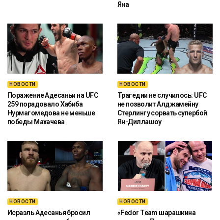
Яна
НОВОСТИ
НОВОСТИ
Поражение Адесаньи на UFC
Трагедии не случилось: UFC
259 порадовало Хабиба
не позволит Алджамейну
Нурмагомедова не меньше
Стерлингу сорвать супербой
победы Махачева
Ян-Диллашоу
НОВОСТИ
НОВОСТИ
Исраэль Адесанья бросил
«Fedor Team шарашкина