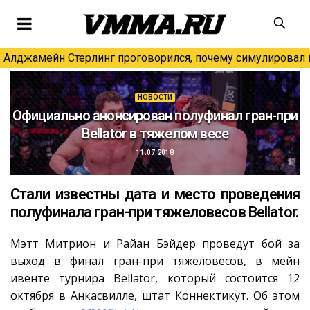
Алджамейн Стерлинг проговорился, почему симулировал н
НОВОСТИ
Официально анонсирован полуфинал гран-при
Bellator в тяжелом весе
11.07.2018
Стали известны дата и место проведения
полуфинала гран-при тяжеловесов Bellator.
Мэтт Митрион и Райан Бэйдер проведут бой за
выход в финал гран-при тяжеловесов, в мейн
ивенте турнира Bellator, который состоится 12
октября в Анкасвилле, штат Коннектикут. Об этом