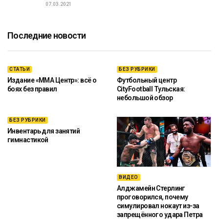
07.03.2021
Последние новости
СТАТЬИ
БЕЗ РУБРИКИ
Издание «ММА Центр»: всё о
Футбольный центр
боях без правил
CityFootball Тульская:
небольшой обзор
БЕЗ РУБРИКИ
Инвентарь для занятий
гимнастикой
ВИДЕО
Алджамейн Стерлинг
проговорился, почему
симулировал нокаут из-за
запрещённого удара Петра