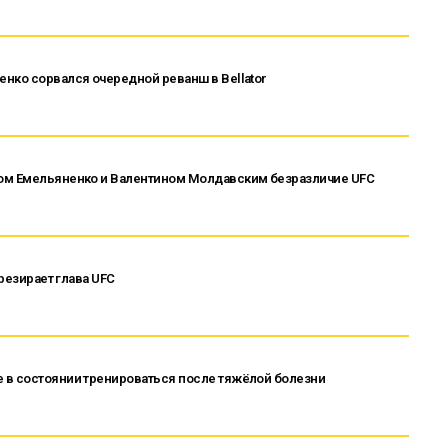
нко сорвался очередной реванш в Bellator
ром Емельяненко и Валентином Молдавским безразличие UFC
презирает глава UFC
 в состоянии тренироваться после тяжёлой болезни