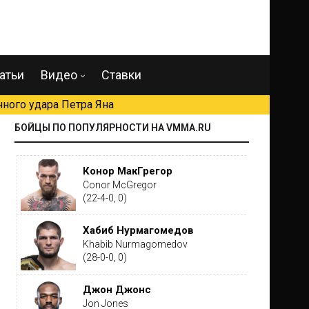
атьи
Видео
Ставки
ного удара Петра Яна
БОЙЦЫ ПО ПОПУЛЯРНОСТИ НА VMMA.RU
Конор МакГрегор
Conor McGregor
(22-4-0, 0)
Хабиб Нурмагомедов
Khabib Nurmagomedov
(28-0-0, 0)
Джон Джонс
Jon Jones