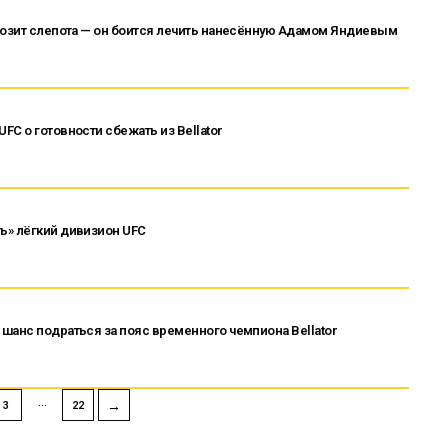
розит слепота — он боится лечить нанесённую Адамом Яндиевым
C о готовности сбежать из Bellator
ь» лёгкий дивизион UFC
шанс подраться за пояс временного чемпиона Bellator
…
→
3
22