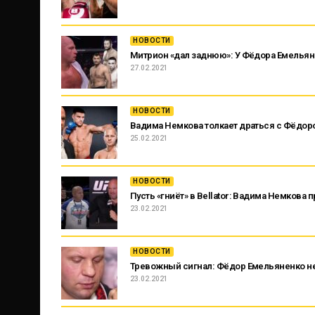
НОВОСТИ
Митрион «дал заднюю»: У Фёдора Емельяне
27.02.2021
НОВОСТИ
Вадима Немкова толкает драться с Фёдо
25.02.2021
НОВОСТИ
Пусть «гниёт» в Bellator: Вадима Немкова 
23.02.2021
НОВОСТИ
Тревожный сигнал: Фёдор Емельяненко не
23.02.2021