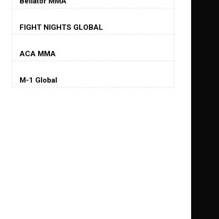
Bellator MMA
Хорхе Масвидаль
FIGHT NIGHTS GLOBAL
Jorge Masvidal
(35-14-0, 0)
ACA MMA
Колби Ковингтон
Colby Covington
M-1 Global
(15-2-, 0)
Майкл Биспинг
Michael Bisping
(30-9-0, 1)
Дэниель Кормье
Daniel Cormier
(22-2-0, 1)
Нэйт Диаз
Nate Diaz
(20-12-0, 0)