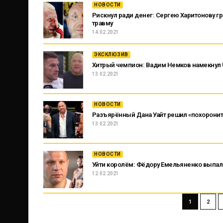
НОВОСТИ
Рискнул ради денег: Сергею Харитонову г
травму
14.02.2021
ЭКСКЛЮЗИВ
Хитрый чемпион: Вадим Немков намекнул UF
13.02.2021
НОВОСТИ
Разъярённый Дана Уайт решил «похоронит
13.02.2021
НОВОСТИ
Уйти королём: Фёдору Емельяненко выпал 
12.02.2021
1
2