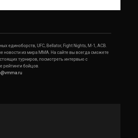
Дональд Серроне
Donald Cerrone
(36-15-0, 1)
Исраэль Адесанья
Israel Adesanya
(19-0-0, 0)
 единоборств, UFC, Bellator, Fight Nights, M-1, ACB.
е новости из мира ММА. На сайте вы всегда сможете
стоящих турниров, посмотреть интервью с
е рейтинги бойцов.
fo@vmma.ru