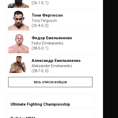
(26-1-0, 1)
Тони Фергюсон
Tony Ferguson
(25-4-0, 0)
Федор Емельяненко
Fedor Emelianenko
(38-5-0, 1)
Александр Емельяненко
Aleksander Emelianenko
(28-7-0, 0)
ВЕСЬ СПИСОК БОЙЦОВ
Тайрон Вудли
Tyron Woodley
(19-5-1, 0)
Ultimate Fighting Championship
Дастин Порье
Dustin Poirier
(26-6-0, 1)