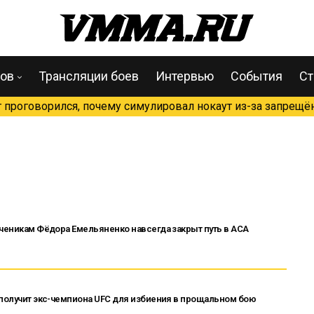
цов
Трансляции боев
Интервью
События
Ст
проговорился, почему симулировал нокаут из-за запрещён
ученикам Фёдора Емельяненко навсегда закрыт путь в ACA
 получит экс-чемпиона UFC для избиения в прощальном бою