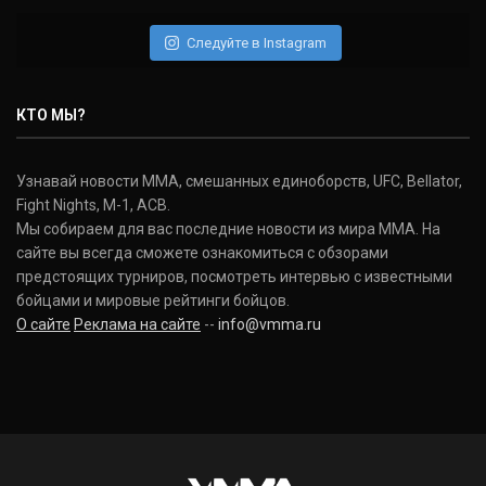
Daniel Cormier
(22-2-0, 1)
Следуйте в Instagram
Нэйт Диаз
Nate Diaz
КТО МЫ?
(20-12-0, 0)
Дональд Серроне
Узнавай новости ММА, смешанных единоборств, UFC, Bellator,
Donald Cerrone
Fight Nights, M-1, ACB.
(36-15-0, 1)
Мы собираем для вас последние новости из мира ММА. На
сайте вы всегда сможете ознакомиться с обзорами
Исраэль Адесанья
предстоящих турниров, посмотреть интервью с известными
Israel Adesanya
бойцами и мировые рейтинги бойцов.
(19-0-0, 0)
О сайте
Реклама на сайте
--
info@vmma.ru