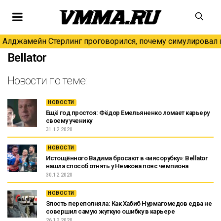
Алджамейн Стерлинг проговорился, почему симулировал н
Bellator
Новости по теме:
НОВОСТИ
Ещё год простоя: Фёдор Емельяненко ломает карьеру
своему ученику
31.12.2020
НОВОСТИ
Истощённого Вадима бросают в «мясорубку»: Bellator
нашла способ отнять у Немкова пояс чемпиона
30.12.2020
НОВОСТИ
Злость переполняла: Как Хабиб Нурмагомедов едва не
совершил самую жуткую ошибку в карьере
26.12.2020