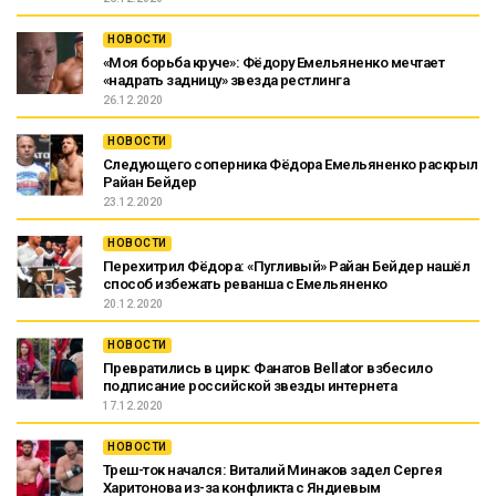
НОВОСТИ
«Моя борьба круче»: Фёдору Емельяненко мечтает
«надрать задницу» звезда рестлинга
26.12.2020
НОВОСТИ
Следующего соперника Фёдора Емельяненко раскрыл
Райан Бейдер
23.12.2020
НОВОСТИ
Перехитрил Фёдора: «Пугливый» Райан Бейдер нашёл
способ избежать реванша с Емельяненко
20.12.2020
НОВОСТИ
Превратились в цирк: Фанатов Bellator взбесило
подписание российской звезды интернета
17.12.2020
НОВОСТИ
Треш-ток начался: Виталий Минаков задел Сергея
Харитонова из-за конфликта с Яндиевым