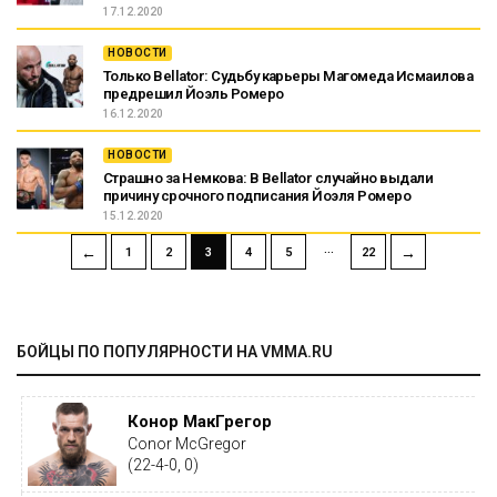
17.12.2020
НОВОСТИ
Только Bellator: Судьбу карьеры Магомеда Исмаилова
предрешил Йоэль Ромеро
16.12.2020
НОВОСТИ
Страшно за Немкова: В Bellator случайно выдали
причину срочного подписания Йоэля Ромеро
15.12.2020
…
←
→
1
2
3
4
5
22
БОЙЦЫ ПО ПОПУЛЯРНОСТИ НА VMMA.RU
Конор МакГрегор
Conor McGregor
(22-4-0, 0)