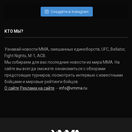
Daniel Cormier
(22-2-0, 1)
Следуйте в Instagram
Нэйт Диаз
Nate Diaz
КТО МЫ?
(20-12-0, 0)
Дональд Серроне
Узнавай новости ММА, смешанных единоборств, UFC, Bellator,
Donald Cerrone
Fight Nights, M-1, ACB.
(36-15-0, 1)
Мы собираем для вас последние новости из мира ММА. На
сайте вы всегда сможете ознакомиться с обзорами
Исраэль Адесанья
предстоящих турниров, посмотреть интервью с известными
Israel Adesanya
бойцами и мировые рейтинги бойцов.
(19-0-0, 0)
О сайте
Реклама на сайте
--
info@vmma.ru