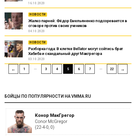
16.10.2020
НОВОСТИ
Жалко парней: Фёдор Емельяненко подозревается в
сговоре против своих учеников
04.10.2020
НОВОСТИ
Разборка года: В клетке Bellator могут сойтись брат
Хабиба и скандальный друг Макгрегора
03.10.2020
…
…
←
→
1
3
4
5
6
7
22
БОЙЦЫ ПО ПОПУЛЯРНОСТИ НА VMMA.RU
Конор МакГрегор
Conor McGregor
(22-4-0, 0)