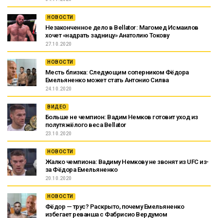
НОВОСТИ
Незаконченное дело в Bellator: Магомед Исмаилов
хочет «надрать задницу» Анатолию Токову
27.10.2020
НОВОСТИ
Месть близка: Следующим соперником Фёдора
Емельяненко может стать Антонио Силва
24.10.2020
ВИДЕО
Больше не чемпион: Вадим Немков готовит уход из
полутяжёлого веса Bellator
23.10.2020
НОВОСТИ
Жалко чемпиона: Вадиму Немкову не звонят из UFC из-
за Фёдора Емельяненко
20.10.2020
НОВОСТИ
Фёдор — трус? Раскрыто, почему Емельяненко
избегает реванша с Фабрисио Вердумом