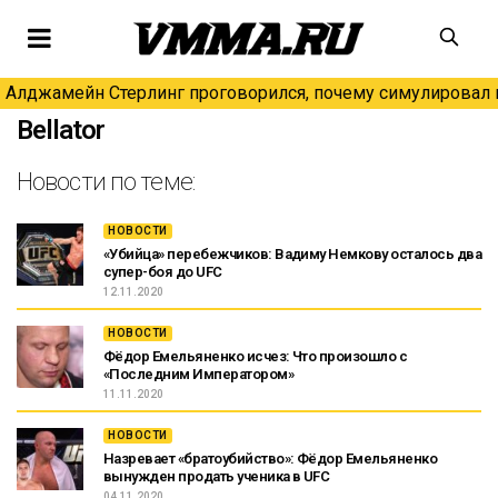
Алджамейн Стерлинг проговорился, почему симулировал н
Bellator
Новости по теме:
НОВОСТИ
«Убийца» перебежчиков: Вадиму Немкову осталось два
супер-боя до UFC
12.11.2020
НОВОСТИ
Фёдор Емельяненко исчез: Что произошло с
«Последним Императором»
11.11.2020
НОВОСТИ
Назревает «братоубийство»: Фёдор Емельяненко
вынужден продать ученика в UFC
04.11.2020