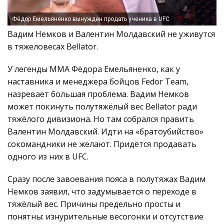
Фёдор Емельяненко вынужден продать ученика в UFC
Вадим Немков и Валентин Молдавский не уживутся
в тяжеловесах Bellator.
У легенды ММА Фёдора Емельяненко, как у
наставника и менеджера бойцов Fedor Team,
назревает большая проблема. Вадим Немков
может покинуть полутяжёлый вес Bellator ради
тяжёлого дивизиона. Но там собрался править
Валентин Молдавский. Идти на «братоубийство»
сокомандники не желают. Придётся продавать
одного из них в UFC.
Сразу после завоевания пояса в полутяжах Вадим
Немков заявил, что задумывается о переходе в
тяжёлый вес. Причины предельно просты и
понятны: изнурительные весогонки и отсутствие