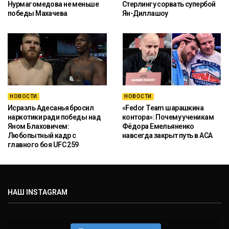
Нурмагомедова не меньше
Стерлингу сорвать супербой
победы Махачева
Ян-Диллашоу
НОВОСТИ
НОВОСТИ
Исраэль Адесанья бросил
«Fedor Team шарашкина
наркотики ради победы над
контора»: Почему ученикам
Яном Блаховичем:
Фёдора Емельяненко
Любопытный кадр с
навсегда закрыт путь в ACA
главного боя UFC 259
НАШ INSTAGRAM