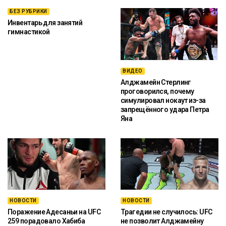
БЕЗ РУБРИКИ
Инвентарь для занятий
гимнастикой
ВИДЕО
Алджамейн Стерлинг
проговорился, почему
симулировал нокаут из-за
запрещённого удара Петра
Яна
НОВОСТИ
НОВОСТИ
Поражение Адесаньи на UFC
Трагедии не случилось: UFC
259 порадовало Хабиба
не позволит Алджамейну