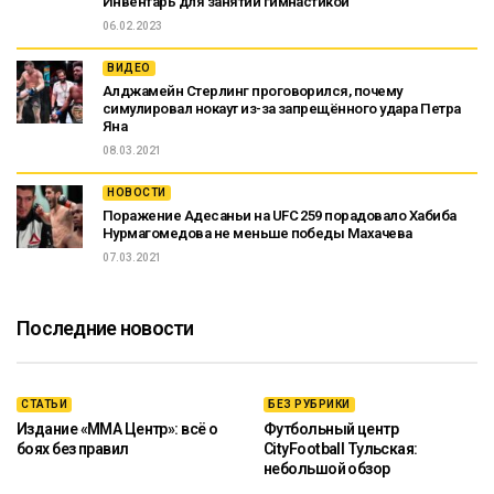
Инвентарь для занятий гимнастикой
06.02.2023
ВИДЕО
Алджамейн Стерлинг проговорился, почему
симулировал нокаут из-за запрещённого удара Петра
Яна
08.03.2021
НОВОСТИ
Поражение Адесаньи на UFC 259 порадовало Хабиба
Нурмагомедова не меньше победы Махачева
07.03.2021
Последние новости
СТАТЬИ
БЕЗ РУБРИКИ
Издание «ММА Центр»: всё о
Футбольный центр
боях без правил
CityFootball Тульская:
небольшой обзор