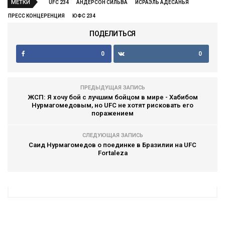
МЕТКИ
UFC 234
АНДЕРСОН СИЛЬВА
ИСРАЭЛЬ АДЕСАНЬЯ
ПРЕСС КОНЦЕРЕНЦИЯ
ЮФС 234
ПОДЕЛИТЬСЯ
0
0
ПРЕДЫДУЩАЯ ЗАПИСЬ
ЖСП: Я хочу бой с лучшим бойцом в мире - Хабибом
Нурмагомедовым, но UFC не хотят рисковать его
поражением
СЛЕДУЮЩАЯ ЗАПИСЬ
Саид Нурмагомедов о поединке в Бразилии на UFC
Fortaleza