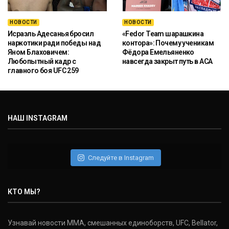
НОВОСТИ
НОВОСТИ
Исраэль Адесанья бросил
«Fedor Team шарашкина
наркотики ради победы над
контора»: Почему ученикам
Яном Блаховичем:
Фёдора Емельяненко
Любопытный кадр с
навсегда закрыт путь в ACA
главного боя UFC 259
НАШ INSTAGRAM
Следуйте в Instagram
КТО МЫ?
Узнавай новости ММА, смешанных единоборств, UFC, Bellator,