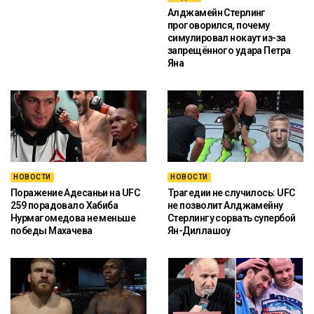
Алджамейн Стерлинг
проговорился, почему
симулировал нокаут из-за
запрещённого удара Петра
Яна
НОВОСТИ
НОВОСТИ
Поражение Адесаньи на UFC
Трагедии не случилось: UFC
259 порадовало Хабиба
не позволит Алджамейну
Нурмагомедова не меньше
Стерлингу сорвать супербой
победы Махачева
Ян-Диллашоу