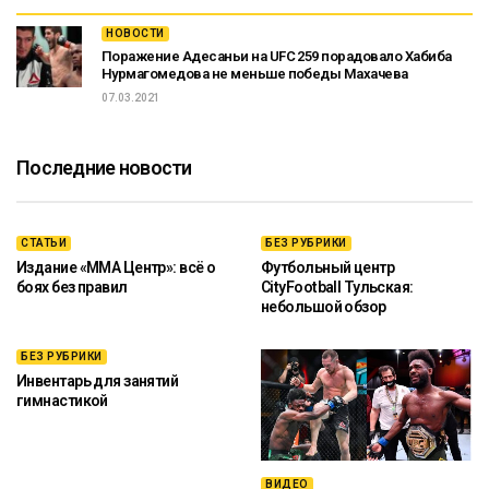
НОВОСТИ
Поражение Адесаньи на UFC 259 порадовало Хабиба
Нурмагомедова не меньше победы Махачева
07.03.2021
Последние новости
СТАТЬИ
БЕЗ РУБРИКИ
Издание «ММА Центр»: всё о
Футбольный центр
боях без правил
CityFootball Тульская:
небольшой обзор
БЕЗ РУБРИКИ
Инвентарь для занятий
гимнастикой
ВИДЕО