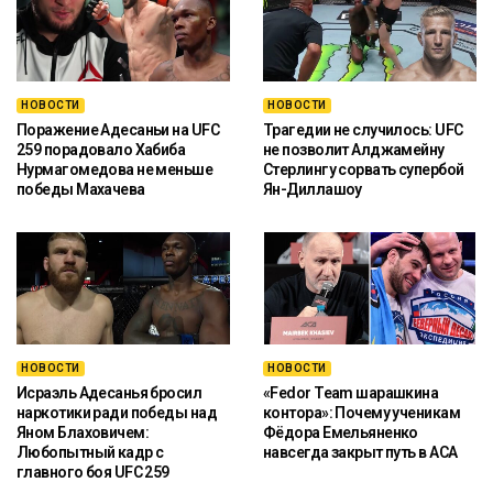
НОВОСТИ
НОВОСТИ
Поражение Адесаньи на UFC
Трагедии не случилось: UFC
259 порадовало Хабиба
не позволит Алджамейну
Нурмагомедова не меньше
Стерлингу сорвать супербой
победы Махачева
Ян-Диллашоу
НОВОСТИ
НОВОСТИ
Исраэль Адесанья бросил
«Fedor Team шарашкина
наркотики ради победы над
контора»: Почему ученикам
Яном Блаховичем:
Фёдора Емельяненко
Любопытный кадр с
навсегда закрыт путь в ACA
главного боя UFC 259