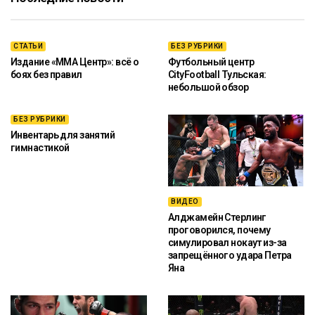
СТАТЬИ
БЕЗ РУБРИКИ
Издание «ММА Центр»: всё о
Футбольный центр
боях без правил
CityFootball Тульская:
небольшой обзор
БЕЗ РУБРИКИ
Инвентарь для занятий
гимнастикой
ВИДЕО
Алджамейн Стерлинг
проговорился, почему
симулировал нокаут из-за
запрещённого удара Петра
Яна