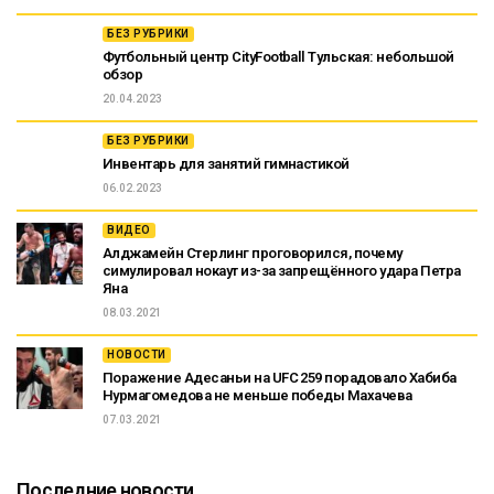
БЕЗ РУБРИКИ
Футбольный центр CityFootball Тульская: небольшой
обзор
20.04.2023
БЕЗ РУБРИКИ
Инвентарь для занятий гимнастикой
06.02.2023
ВИДЕО
Алджамейн Стерлинг проговорился, почему
симулировал нокаут из-за запрещённого удара Петра
Яна
08.03.2021
НОВОСТИ
Поражение Адесаньи на UFC 259 порадовало Хабиба
Нурмагомедова не меньше победы Махачева
07.03.2021
Последние новости