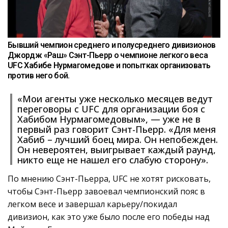
Бывший чемпион среднего и полусреднего дивизионов
Джордж «Раш» Сэнт-Пьерр о чемпионе легкого веса
UFC Хабибе Нурмагомедове и попытках организовать
против него бой.
«Мои агенты уже несколько месяцев ведут
переговоры с UFC для организации боя с
Хабибом Нурмагомедовым», — уже не в
первый раз говорит Сэнт-Пьерр. «Для меня
Хабиб – лучший боец мира. Он непобежден.
Он невероятен, выигрывает каждый раунд,
никто еще не нашел его слабую сторону».
По мнению Сэнт-Пьерра, UFC не хотят рисковать,
чтобы Сэнт-Пьерр завоевал чемпионский пояс в
легком весе и завершал карьеру/покидал
дивизион, как это уже было после его победы над