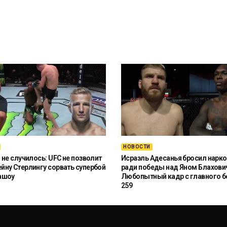
НОВОСТИ
 не случилось: UFC не позволит
Исраэль Адесанья бросил нарко
ну Стерлингу сорвать супербой
ради победы над Яном Блахови
ашоу
Любопытный кадр с главного б
259