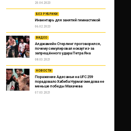
20.04.2023
БЕЗ РУБРИКИ
Инвентарь для занятий гимнастикой
06.02.2023
ВИДЕО
Алджамейн Стерлинг проговорился,
почему симулировал нокаут из-за
запрещённого удара Петра Яна
08.03.2021
НОВОСТИ
Поражение Адесаньи на UFC 259
порадовало Хабиба Нурмагомедова не
меньше победы Махачева
07.03.2021