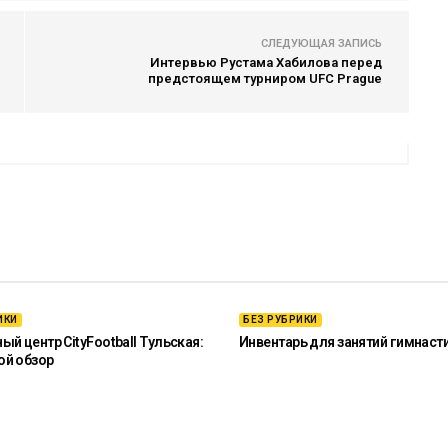
СЛЕДУЮЩАЯ ЗАПИСЬ
Интервью Рустама Хабилова перед
предстоящем турниром UFC Prague
ИКИ
БЕЗ РУБРИКИ
й центр CityFootball Тульская:
Инвентарь для занятий гимнаст
ой обзор