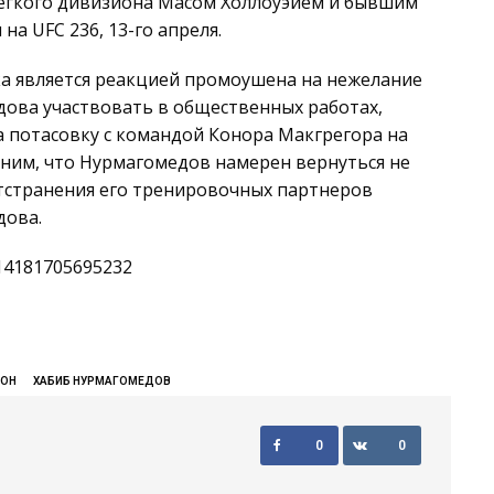
гкого дивизиона Масом Холлоуэйем и бывшим
 UFC 236, 13-го апреля.
нка является реакцией промоушена на нежелание
дова участвовать в общественных работах,
а потасовку с командой Конора Макгрегора на
мним, что Нурмагомедов намерен вернуться не
отстранения его тренировочных партнеров
дова.
314181705695232
СОН
ХАБИБ НУРМАГОМЕДОВ
0
0