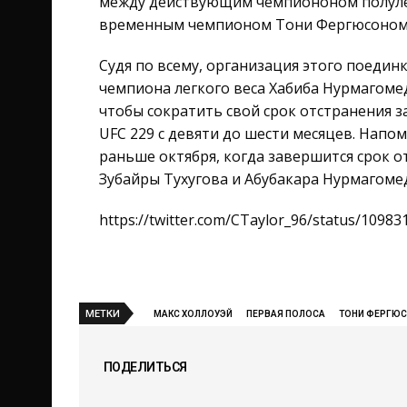
между действующим чемпиононом полуле
временным чемпионом Тони Фергюсоном на
Судя по всему, организация этого поеди
чемпиона легкого веса Хабиба Нурмагоме
чтобы сократить свой срок отстранения з
UFC 229 с девяти до шести месяцев. Напо
раньше октября, когда завершится срок 
Зубайры Тухугова и Абубакара Нурмагоме
https://twitter.com/CTaylor_96/status/1098
МЕТКИ
МАКС ХОЛЛОУЭЙ
ПЕРВАЯ ПОЛОСА
ТОНИ ФЕРГЮ
ПОДЕЛИТЬСЯ