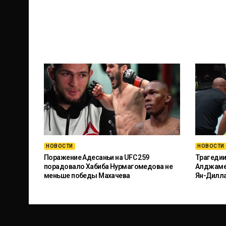
НОВОСТИ
НОВОСТИ
Поражение Адесаньи на UFC 259
Трагедии
порадовало Хабиба Нурмагомедова не
Алджамей
меньше победы Махачева
Ян-Дилл