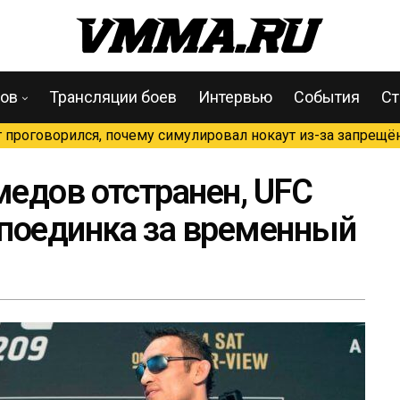
цов
Трансляции боев
Интервью
События
Ст
проговорился, почему симулировал нокаут из-за запрещён
едов отстранен, UFC
поединка за временный