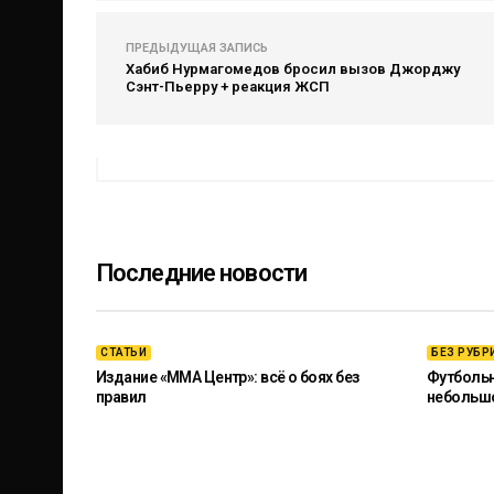
ПРЕДЫДУЩАЯ ЗАПИСЬ
Хабиб Нурмагомедов бросил вызов Джорджу
Сэнт-Пьерру + реакция ЖСП
Последние новости
СТАТЬИ
БЕЗ РУБР
Издание «ММА Центр»: всё о боях без
Футбольны
правил
небольш