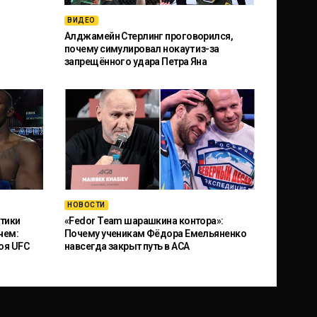
ВИДЕО
Алджамейн Стерлинг проговорился,
почему симулировал нокаут из-за
запрещённого удара Петра Яна
НОВОСТИ
тики
«Fedor Team шарашкина контора»:
чем:
Почему ученикам Фёдора Емельяненко
оя UFC
навсегда закрыт путь в ACA