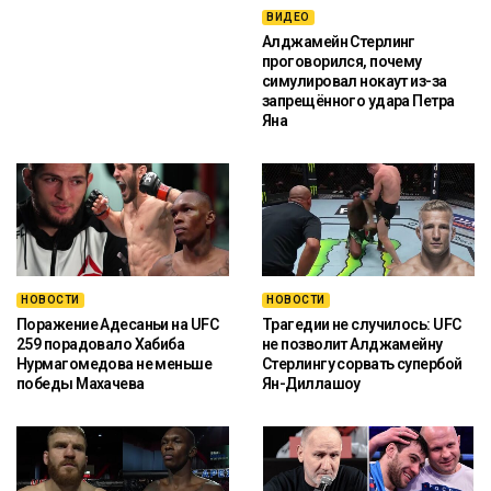
ВИДЕО
Алджамейн Стерлинг
проговорился, почему
симулировал нокаут из-за
запрещённого удара Петра
Яна
НОВОСТИ
НОВОСТИ
Поражение Адесаньи на UFC
Трагедии не случилось: UFC
259 порадовало Хабиба
не позволит Алджамейну
Нурмагомедова не меньше
Стерлингу сорвать супербой
победы Махачева
Ян-Диллашоу