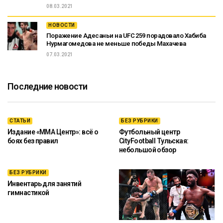
08.03.2021
НОВОСТИ
Поражение Адесаньи на UFC 259 порадовало Хабиба
Нурмагомедова не меньше победы Махачева
07.03.2021
Последние новости
СТАТЬИ
БЕЗ РУБРИКИ
Издание «ММА Центр»: всё о
Футбольный центр
боях без правил
CityFootball Тульская:
небольшой обзор
БЕЗ РУБРИКИ
Инвентарь для занятий
гимнастикой