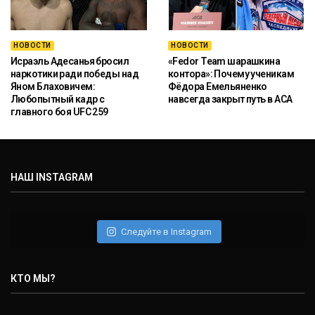
НОВОСТИ
НОВОСТИ
Исраэль Адесанья бросил
«Fedor Team шарашкина
наркотики ради победы над
контора»: Почему ученикам
Яном Блаховичем:
Фёдора Емельяненко
Любопытный кадр с
навсегда закрыт путь в ACA
главного боя UFC 259
НАШ INSTAGRAM
Следуйте в Instagram
КТО МЫ?