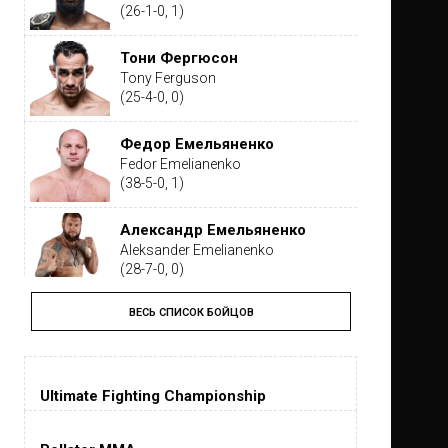
(26-1-0, 1)
Тони Фергюсон
Tony Ferguson
(25-4-0, 0)
Федор Емельяненко
Fedor Emelianenko
(38-5-0, 1)
Александр Емельяненко
Aleksander Emelianenko
(28-7-0, 0)
ВЕСЬ СПИСОК БОЙЦОВ
Тайрон Вудли
Tyron Woodley
(19-5-1, 0)
Ultimate Fighting Championship
Дастин Порье
Dustin Poirier
(26-6-0, 1)