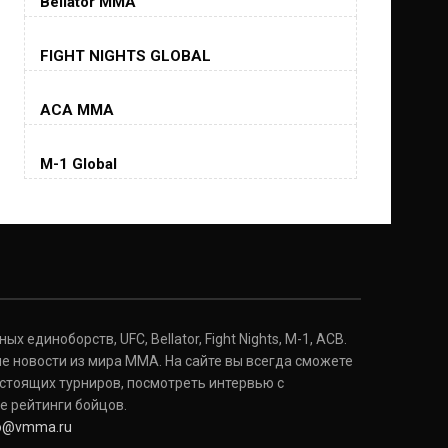
Bellator MMA
Хорхе Масвидаль
FIGHT NIGHTS GLOBAL
Jorge Masvidal
(35-14-0, 0)
ACA MMA
Колби Ковингтон
Colby Covington
M-1 Global
(15-2-, 0)
Майкл Биспинг
Michael Bisping
(30-9-0, 1)
Дэниель Кормье
Daniel Cormier
(22-2-0, 1)
 единоборств, UFC, Bellator, Fight Nights, M-1, ACB.
е новости из мира ММА. На сайте вы всегда сможете
стоящих турниров, посмотреть интервью с
Нэйт Диаз
Nate Diaz
е рейтинги бойцов.
(20-12-0, 0)
fo@vmma.ru