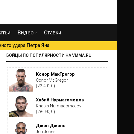
атьи
Видео
Ставки
ного удара Петра Яна
БОЙЦЫ ПО ПОПУЛЯРНОСТИ НА VMMA.RU
Конор МакГрегор
Conor McGregor
(22-4-0, 0)
Хабиб Нурмагомедов
Khabib Nurmagomedov
(28-0-0, 0)
Джон Джонс
Jon Jones