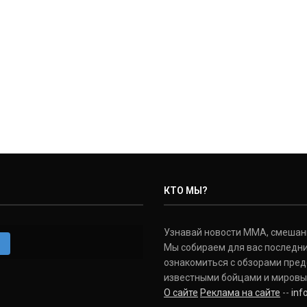
КТО МЫ?
Узнавай новости ММА, смешанных
m
Мы собираем для вас последни
ознакомиться с обзорами пред
известными бойцами и мировы
О сайте
Реклама на сайте
--
in