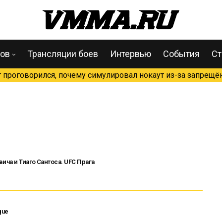
цов
Трансляции боев
Интервью
События
Ст
проговорился, почему симулировал нокаут из-за запрещён
ча и Тиаго Сантоса. UFC Прага
gue