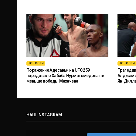
НОВОСТИ
НОВОСТИ
Поражение Адесаньи на UFC 259
Трагедии
порадовало Хабиба Нурмагомедова не
Алджамей
меньше победы Махачева
Ян-Дилл
НАШ INSTAGRAM