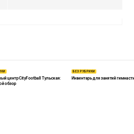
ИКИ
БЕЗ РУБРИКИ
й центр CityFootball Тульская:
Инвентарь для занятий гимнаст
ой обзор