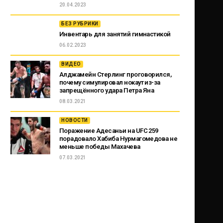
20.04.2023
БЕЗ РУБРИКИ
Инвентарь для занятий гимнастикой
06.02.2023
ВИДЕО
Алджамейн Стерлинг проговорился,
почему симулировал нокаут из-за
запрещённого удара Петра Яна
08.03.2021
НОВОСТИ
Поражение Адесаньи на UFC 259
порадовало Хабиба Нурмагомедова не
меньше победы Махачева
07.03.2021