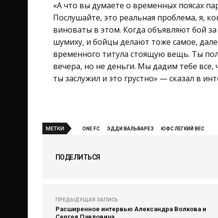
«А что вы думаете о временных поясах па
Послушайте, это реальная проблема, я, ко
виноваты в этом. Когда объявляют бой з
шумиху, и бойцы делают тоже самое, дале
временного титула стоящую вещь. Ты по
вечера, но не деньги. Мы дадим тебе все,
ты заслужил и это грустно» — сказал в ин
МЕТКИ
ONE FC
ЭДДИ ВАЛЬВАРЕЗ
ЮФС ЛЕГКИЙ ВЕС
ПОДЕЛИТЬСЯ
ПРЕДЫДУЩАЯ ЗАПИСЬ
Расширенное интервью Александра Волкова и
Сергея Павловича