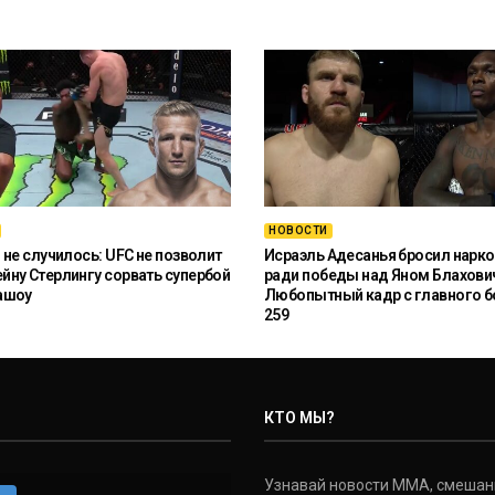
НОВОСТИ
 не случилось: UFC не позволит
Исраэль Адесанья бросил нарко
ну Стерлингу сорвать супербой
ради победы над Яном Блахови
ашоу
Любопытный кадр с главного б
259
КТО МЫ?
Узнавай новости ММА, смешанных