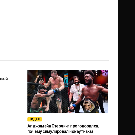
икой
ВИДЕО
Алджамейн Стерлинг проговорился,
почему симулировал нокаут из-за