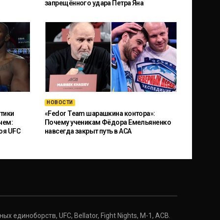
запрещённого удара Петра Яна
НОВОСТИ
тики
«Fedor Team шарашкина контора»:
чем:
Почему ученикам Фёдора Емельяненко
оя UFC
навсегда закрыт путь в ACA
 единоборств, UFC, Bellator, Fight Nights, M-1, ACB.