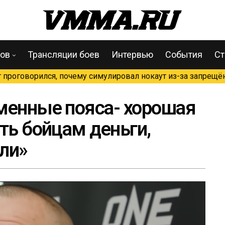
цов
Трансляции боев
Интервью
События
Ст
проговорился, почему симулировал нокаут из-за запрещён
менные пояса- хорошая
ть бойцам деньги,
ли»