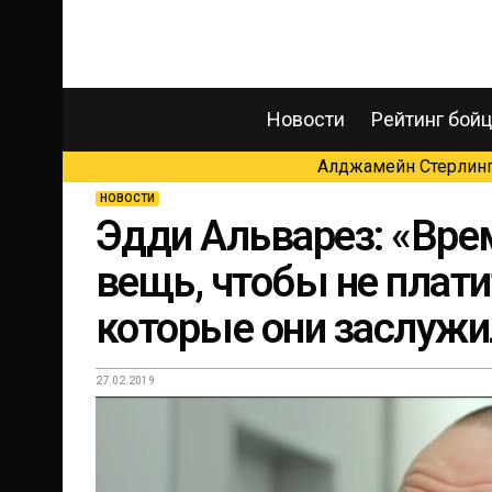
Новости
Рейтинг бой
Алджамейн Стерлинг 
НОВОСТИ
Эдди Альварез: «Вре
вещь, чтобы не плати
которые они заслужи
27.02.2019