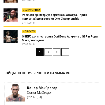
БЕЗ РУБРИКИ
Реакция Деметриуса Джонсона на гран-при в
наилегчайшем весе от One Championship
07.11.2018
НОВОСТИ
ONE FC хотят устроить бой Бена Аскрена с GSP и Рори
Макдональдом
17.05.2018
→
1
2
3
БОЙЦЫ ПО ПОПУЛЯРНОСТИ НА VMMA.RU
Конор МакГрегор
Conor McGregor
(22-4-0, 0)