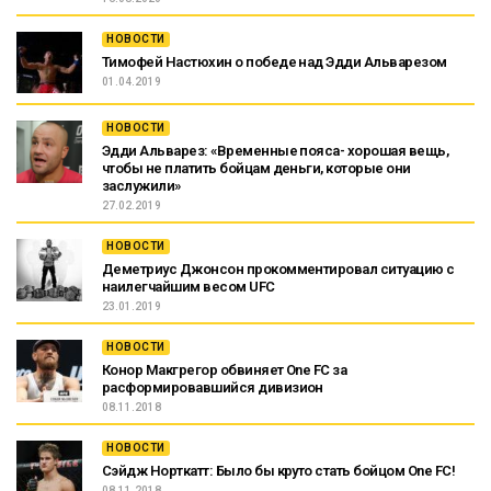
НОВОСТИ
Тимофей Настюхин о победе над Эдди Альварезом
01.04.2019
НОВОСТИ
Эдди Альварез: «Временные пояса- хорошая вещь,
чтобы не платить бойцам деньги, которые они
заслужили»
27.02.2019
НОВОСТИ
Деметриус Джонсон прокомментировал ситуацию с
наилегчайшим весом UFC
23.01.2019
НОВОСТИ
Конор Макгрегор обвиняет One FC за
расформировавшийся дивизион
08.11.2018
НОВОСТИ
Сэйдж Норткатт: Было бы круто стать бойцом One FC!
08.11.2018