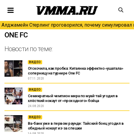
Алджамейн Стерлинг проговорился, почему симулировал н
ONE FC
Новости по теме:
ВИДЕО
Отскочила, как пробка: Китаянка эффектно «ушатала»
соперницу на турнире One FC
07.11.2020
ВИДЕО
Семикратный чемпион мира по муай-тай угодил в
хлёсткий нокаут от «проходного» бойца
24.08.2020
ВИДЕО
Ва-банк уже в первом раунде: Тайский боец угодил в
обидный нокаут из-за спешки
16.08.2020