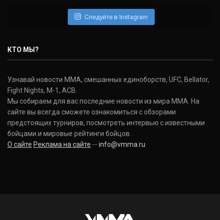
(22-2-0, 1)
Следуйте в Instagram
Нэйт Диаз
Nate Diaz
КТО МЫ?
(20-12-0, 0)
Дональд Серроне
Узнавай новости ММА, смешанных единоборств, UFC, Bellator,
Donald Cerrone
Fight Nights, M-1, ACB.
(36-15-0, 1)
Мы собираем для вас последние новости из мира ММА. На
сайте вы всегда сможете ознакомиться с обзорами
Исраэль Адесанья
предстоящих турниров, посмотреть интервью с известными
Israel Adesanya
бойцами и мировые рейтинги бойцов.
(19-0-0, 0)
О сайте
Реклама на сайте
--
info@vmma.ru