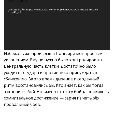
not found
Скачать файл: https://vmma.ru/wp-content/uploads/2020/08/mitsatit-fujisawa-
2.mp4?_=1
Избежать же проигрыша Понгсири мог простым
уклонением. Ему не нужно было контролировать
центральную часть клетки. Достаточно было
уходить от удара и противника принуждать к
сближению. За это время дыхание и сердечный
ритм восстановились бы. Кто знает, как бы тогда
закончился бой. Но вместо этого у бойца появилось
сомнительное достижение — серия из четырёх
провальный боёв.