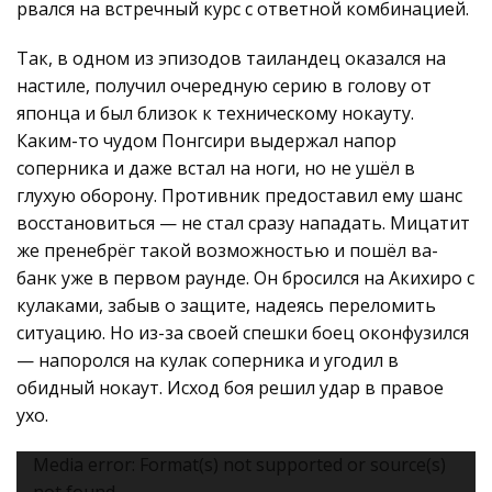
рвался на встречный курс с ответной комбинацией.
Так, в одном из эпизодов таиландец оказался на
настиле, получил очередную серию в голову от
японца и был близок к техническому нокауту.
Каким-то чудом Понгсири выдержал напор
соперника и даже встал на ноги, но не ушёл в
глухую оборону. Противник предоставил ему шанс
восстановиться — не стал сразу нападать. Мицатит
же пренебрёг такой возможностью и пошёл ва-
банк уже в первом раунде. Он бросился на Акихиро с
кулаками, забыв о защите, надеясь переломить
ситуацию. Но из-за своей спешки боец оконфузился
— напоролся на кулак соперника и угодил в
обидный нокаут. Исход боя решил удар в правое
ухо.
Видеоплеер
Media error: Format(s) not supported or source(s)