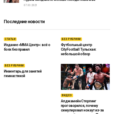
07.03.2021
Последние новости
СТАТЬИ
БЕЗ РУБРИКИ
Издание «ММА Центр»: всё о
Футбольный центр
боях без правил
CityFootball Тульская:
небольшой обзор
БЕЗ РУБРИКИ
Инвентарь для занятий
гимнастикой
ВИДЕО
Алджамейн Стерлинг
проговорился, почему
симулировал нокаут из-за