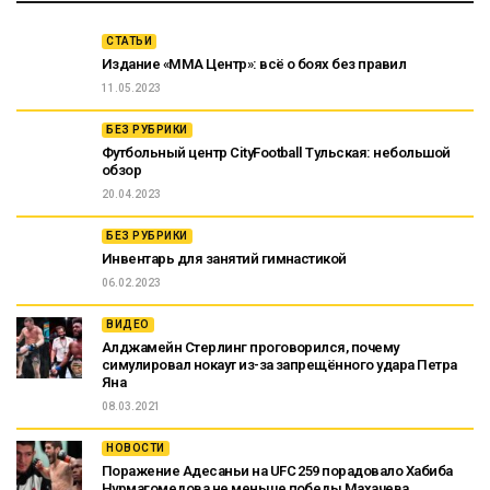
СТАТЬИ
Издание «ММА Центр»: всё о боях без правил
11.05.2023
БЕЗ РУБРИКИ
Футбольный центр CityFootball Тульская: небольшой
обзор
20.04.2023
БЕЗ РУБРИКИ
Инвентарь для занятий гимнастикой
06.02.2023
ВИДЕО
Алджамейн Стерлинг проговорился, почему
симулировал нокаут из-за запрещённого удара Петра
Яна
08.03.2021
НОВОСТИ
Поражение Адесаньи на UFC 259 порадовало Хабиба
Нурмагомедова не меньше победы Махачева