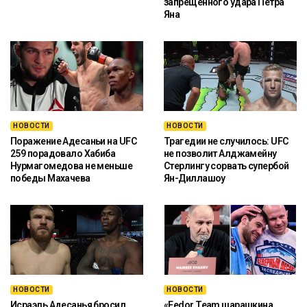
запрещённого удара Петра
Яна
НОВОСТИ
НОВОСТИ
Поражение Адесаньи на UFC
Трагедии не случилось: UFC
259 порадовало Хабиба
не позволит Алджамейну
Нурмагомедова не меньше
Стерлингу сорвать супербой
победы Махачева
Ян-Диллашоу
НОВОСТИ
НОВОСТИ
Исраэль Адесанья бросил
«Fedor Team шарашкина