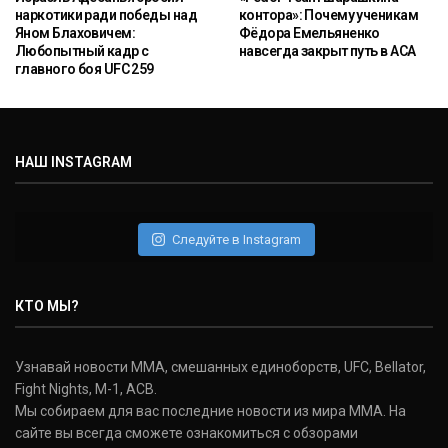
наркотики ради победы над
контора»: Почему ученикам
Яном Блаховичем:
Фёдора Емельяненко
Любопытный кадр с
навсегда закрыт путь в ACA
главного боя UFC 259
НАШ INSTAGRAM
Следуйте в Instagram
КТО МЫ?
Узнавай новости ММА, смешанных единоборств, UFC, Bellator,
Fight Nights, M-1, ACB.
Мы собираем для вас последние новости из мира ММА. На
сайте вы всегда сможете ознакомиться с обзорами