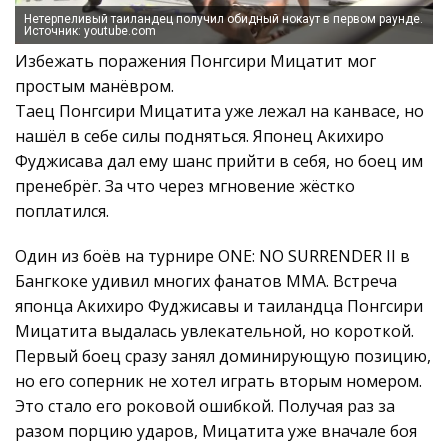
Нетерпеливый таиландец получил обидный нокаут в первом раунде.
Источник: youtube.com
Избежать поражения Понгсири Мицатит мог
простым манёвром.
Таец Понгсири Мицатита уже лежал на канвасе, но
нашёл в себе силы подняться. Японец Акихиро
Фуджисава дал ему шанс прийти в себя, но боец им
пренебрёг. За что через мгновение жёстко
поплатился.
Один из боёв на турнире ONE: NO SURRENDER II в
Бангкоке удивил многих фанатов ММА. Встреча
японца Акихиро Фуджисавы и таиландца Понгсири
Мицатита выдалась увлекательной, но короткой.
Первый боец сразу занял доминирующую позицию,
но его соперник не хотел играть вторым номером.
Это стало его роковой ошибкой. Получая раз за
разом порцию ударов, Мицатита уже вначале боя