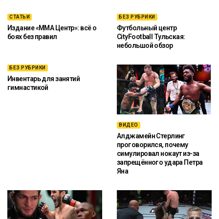
СТАТЬИ
БЕЗ РУБРИКИ
Издание «ММА Центр»: всё о
Футбольный центр
боях без правил
CityFootball Тульская:
небольшой обзор
БЕЗ РУБРИКИ
Инвентарь для занятий
гимнастикой
ВИДЕО
Алджамейн Стерлинг
проговорился, почему
симулировал нокаут из-за
запрещённого удара Петра
Яна