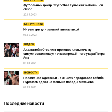
Футбольный центр CityFootball Тульская: небольшой
обзор
20.04.2023
БЕЗ РУБРИКИ
Инвентарь для занятий гимнастикой
06.02.2023
ВИДЕО
Алджамейн Стерлинг проговорился, почему
симулировал нокаут из-за запрещённого удара Петра
Яна
08.03.2021
НОВОСТИ
Поражение Адесаньи на UFC 259 порадовало Хабиба
Нурмагомедова не меньше победы Махачева
07.03.2021
Последние новости