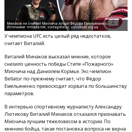
Минаков не считает Миочича лучше Фёдора Емельяненко.
Источники: mmada.net, voctagone.ru, uafootball.org.ua
У чемпиона UFC есть целый ряд недостатков,
считает Виталий.
Виталий Минаков высказал мнение, которое
снизило ценность победы Стипе «Пожарного»
Миочича
над Даниэлем Кормье
. Экс-чемпион
Bellator по-прежнему считает, что Фёдор
Емельяненко превосходит хорвата по большинству
параметров.
В интервью спортивному журналисту Александру
Лютикову Виталий Минаков отказался признавать
Миочича лучшим тяжеловесом в истории. По
мнению бойца, такая постановка вопроса не верна