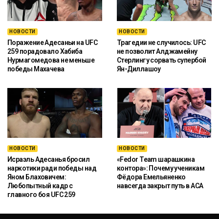
НОВОСТИ
НОВОСТИ
Поражение Адесаньи на UFC
Трагедии не случилось: UFC
259 порадовало Хабиба
не позволит Алджамейну
Нурмагомедова не меньше
Стерлингу сорвать супербой
победы Махачева
Ян-Диллашоу
НОВОСТИ
НОВОСТИ
Исраэль Адесанья бросил
«Fedor Team шарашкина
наркотики ради победы над
контора»: Почему ученикам
Яном Блаховичем:
Фёдора Емельяненко
Любопытный кадр с
навсегда закрыт путь в ACA
главного боя UFC 259