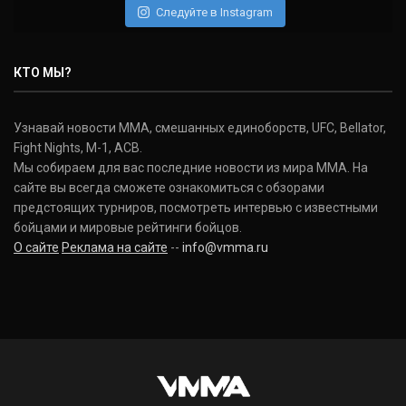
Следуйте в Instagram
Нэйт Диаз
Nate Diaz
КТО МЫ?
(20-12-0, 0)
Дональд Серроне
Узнавай новости ММА, смешанных единоборств, UFC, Bellator,
Donald Cerrone
Fight Nights, M-1, ACB.
(36-15-0, 1)
Мы собираем для вас последние новости из мира ММА. На
сайте вы всегда сможете ознакомиться с обзорами
Исраэль Адесанья
предстоящих турниров, посмотреть интервью с известными
Israel Adesanya
бойцами и мировые рейтинги бойцов.
(19-0-0, 0)
О сайте
Реклама на сайте
--
info@vmma.ru