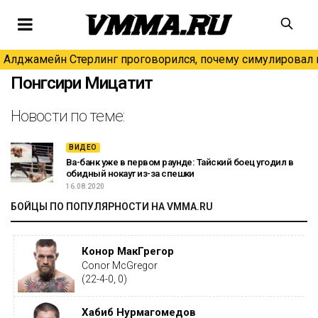
Алджамейн Стерлинг проговорился, почему симулировал н
Понгсири Мицатит
Новости по теме:
ВИДЕО
Ва-банк уже в первом раунде: Тайский боец угодил в
обидный нокаут из-за спешки
16.08.2020
БОЙЦЫ ПО ПОПУЛЯРНОСТИ НА VMMA.RU
Конор МакГрегор
Conor McGregor
(22-4-0, 0)
Хабиб Нурмагомедов