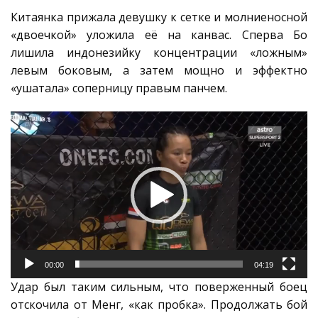
Китаянка прижала девушку к сетке и молниеносной
«двоечкой» уложила её на канвас. Сперва Бо
лишила индонезийку концентрации «ложным»
левым боковым, а затем мощно и эффектно
«ушатала» соперницу правым панчем.
Видеоплеер
00:00
04:19
Удар был таким сильным, что поверженный боец
отскочила от Менг, «как пробка». Продолжать бой