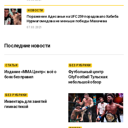
НОВОСТИ
Поражение Адесаньи на UFC 259 порадовало Хабиба
Нурмагомедова не меньше победы Махачева
07.03.2021
Последние новости
СТАТЬИ
БЕЗ РУБРИКИ
Издание «ММА Центр»: всё о
Футбольный центр
боях без правил
CityFootball Тульская:
небольшой обзор
БЕЗ РУБРИКИ
Инвентарь для занятий
гимнастикой