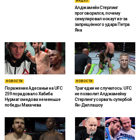
ВИДЕО
Алджамейн Стерлинг
проговорился, почему
симулировал нокаут из-за
запрещённого удара Петра
Яна
НОВОСТИ
НОВОСТИ
Поражение Адесаньи на UFC
Трагедии не случилось: UFC
259 порадовало Хабиба
не позволит Алджамейну
Нурмагомедова не меньше
Стерлингу сорвать супербой
победы Махачева
Ян-Диллашоу