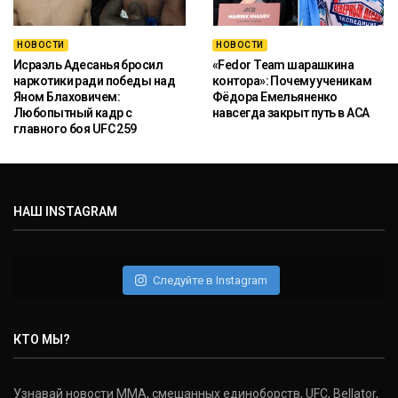
НОВОСТИ
НОВОСТИ
Исраэль Адесанья бросил
«Fedor Team шарашкина
наркотики ради победы над
контора»: Почему ученикам
Яном Блаховичем:
Фёдора Емельяненко
Любопытный кадр с
навсегда закрыт путь в ACA
главного боя UFC 259
НАШ INSTAGRAM
Следуйте в Instagram
КТО МЫ?
Узнавай новости ММА, смешанных единоборств, UFC, Bellator,