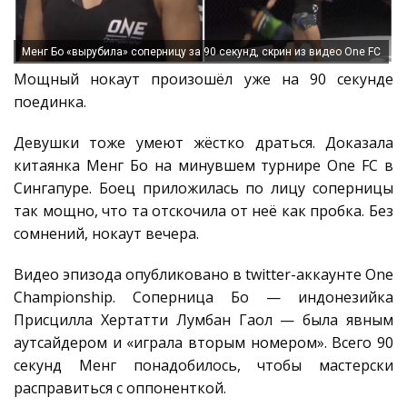
Менг Бо «вырубила» соперницу за 90 секунд, скрин из видео One FC
Мощный нокаут произошёл уже на 90 секунде
поединка.
Девушки тоже умеют жёстко драться. Доказала
китаянка Менг Бо на минувшем турнире One FC в
Сингапуре. Боец приложилась по лицу соперницы
так мощно, что та отскочила от неё как пробка. Без
сомнений, нокаут вечера.
Видео эпизода опубликовано в twitter-аккаунте One
Championship. Соперница Бо — индонезийка
Присцилла Хертатти Лумбан Гаол — была явным
аутсайдером и «играла вторым номером». Всего 90
секунд Менг понадобилось, чтобы мастерски
расправиться с оппоненткой.