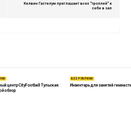
Келвин Гастелум приглашает всех "троллей" к
себе в зал
ИКИ
БЕЗ РУБРИКИ
й центр CityFootball Тульская:
Инвентарь для занятий гимнаст
ой обзор