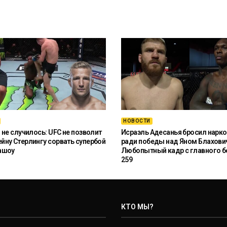
НОВОСТИ
 не случилось: UFC не позволит
Исраэль Адесанья бросил нарко
ну Стерлингу сорвать супербой
ради победы над Яном Блахови
ашоу
Любопытный кадр с главного б
259
КТО МЫ?