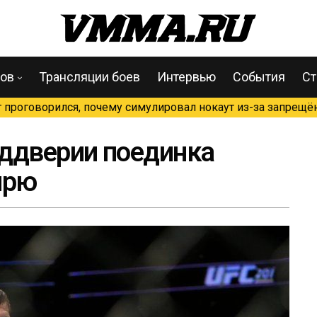
цов
Трансляции боев
Интервью
События
Ст
проговорился, почему симулировал нокаут из-за запрещён
ддверии поединка
прю