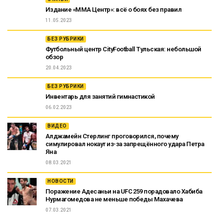
Издание «ММА Центр»: всё о боях без правил
11.05.2023
БЕЗ РУБРИКИ
Футбольный центр CityFootball Тульская: небольшой
обзор
20.04.2023
БЕЗ РУБРИКИ
Инвентарь для занятий гимнастикой
06.02.2023
ВИДЕО
Алджамейн Стерлинг проговорился, почему
симулировал нокаут из-за запрещённого удара Петра
Яна
08.03.2021
НОВОСТИ
Поражение Адесаньи на UFC 259 порадовало Хабиба
Нурмагомедова не меньше победы Махачева
07.03.2021