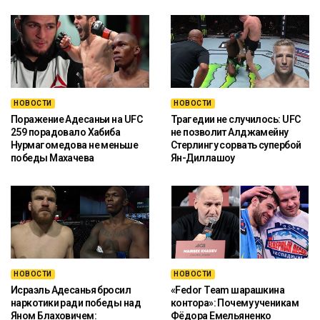
НОВОСТИ
НОВОСТИ
Поражение Адесаньи на UFC
Трагедии не случилось: UFC
259 порадовало Хабиба
не позволит Алджамейну
Нурмагомедова не меньше
Стерлингу сорвать супербой
победы Махачева
Ян-Диллашоу
НОВОСТИ
НОВОСТИ
Исраэль Адесанья бросил
«Fedor Team шарашкина
наркотики ради победы над
контора»: Почему ученикам
Яном Блаховичем:
Фёдора Емельяненко