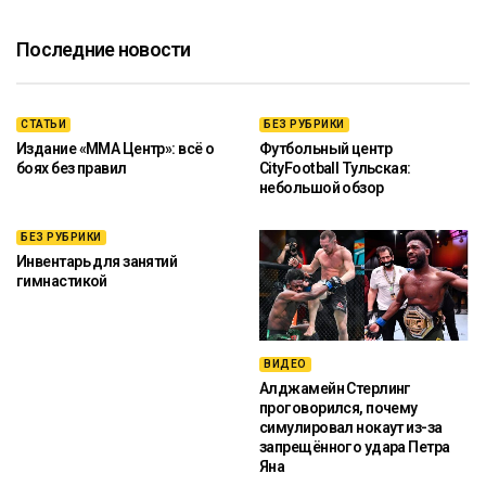
Последние новости
СТАТЬИ
БЕЗ РУБРИКИ
Издание «ММА Центр»: всё о
Футбольный центр
боях без правил
CityFootball Тульская:
небольшой обзор
БЕЗ РУБРИКИ
Инвентарь для занятий
гимнастикой
ВИДЕО
Алджамейн Стерлинг
проговорился, почему
симулировал нокаут из-за
запрещённого удара Петра
Яна