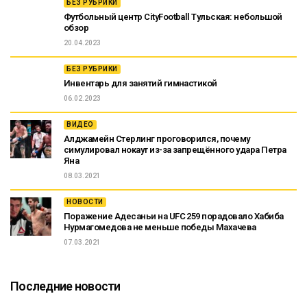
БЕЗ РУБРИКИ
Футбольный центр CityFootball Тульская: небольшой
обзор
20.04.2023
БЕЗ РУБРИКИ
Инвентарь для занятий гимнастикой
06.02.2023
ВИДЕО
Алджамейн Стерлинг проговорился, почему
симулировал нокаут из-за запрещённого удара Петра
Яна
08.03.2021
НОВОСТИ
Поражение Адесаньи на UFC 259 порадовало Хабиба
Нурмагомедова не меньше победы Махачева
07.03.2021
Последние новости