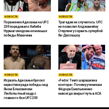
НОВОСТИ
НОВОСТИ
Поражение Адесаньи на UFC
Трагедии не случилось: UFC
259 порадовало Хабиба
не позволит Алджамейну
Нурмагомедова не меньше
Стерлингу сорвать супербой
победы Махачева
Ян-Диллашоу
НОВОСТИ
НОВОСТИ
Исраэль Адесанья бросил
«Fedor Team шарашкина
наркотики ради победы над
контора»: Почему ученикам
Яном Блаховичем:
Фёдора Емельяненко
Любопытный кадр с
навсегда закрыт путь в ACA
главного боя UFC 259