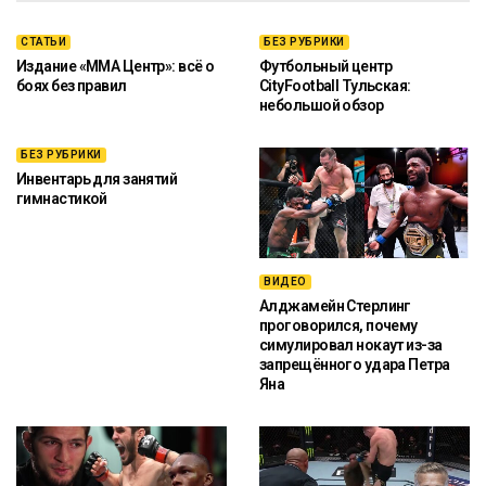
СТАТЬИ
БЕЗ РУБРИКИ
Издание «ММА Центр»: всё о
Футбольный центр
боях без правил
CityFootball Тульская:
небольшой обзор
БЕЗ РУБРИКИ
Инвентарь для занятий
гимнастикой
ВИДЕО
Алджамейн Стерлинг
проговорился, почему
симулировал нокаут из-за
запрещённого удара Петра
Яна