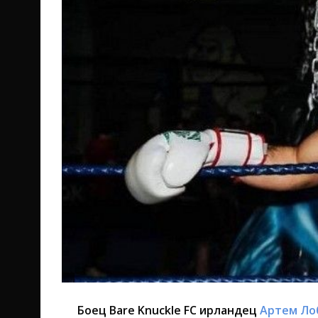
Боец Bare Knuckle FC ирландец
Артем Ло