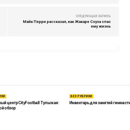
СЛЕДУЮЩАЯ ЗАПИСЬ
Майк Перри рассказал, как Жакаре Соуза спас
ему жизнь
ИКИ
БЕЗ РУБРИКИ
й центр CityFootball Тульская:
Инвентарь для занятий гимнаст
ой обзор