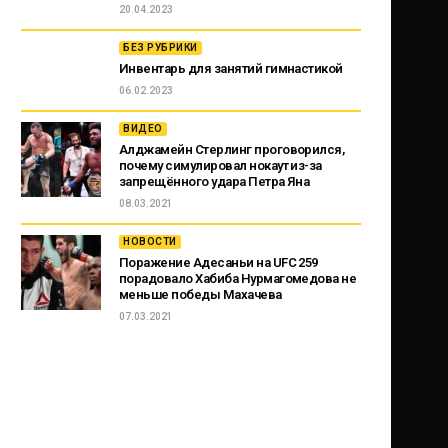
20.04.2023
БЕЗ РУБРИКИ
Инвентарь для занятий гимнастикой
06.02.2023
ВИДЕО
Алджамейн Стерлинг проговорился,
почему симулировал нокаут из-за
запрещённого удара Петра Яна
08.03.2021
НОВОСТИ
Поражение Адесаньи на UFC 259
порадовало Хабиба Нурмагомедова не
меньше победы Махачева
07.03.2021