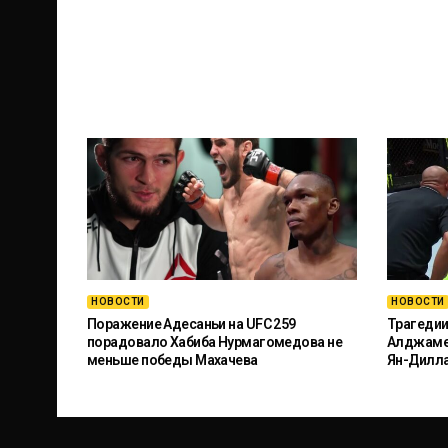
НОВОСТИ
НОВОСТИ
Поражение Адесаньи на UFC 259
Трагедии
порадовало Хабиба Нурмагомедова не
Алджамей
меньше победы Махачева
Ян-Дилл