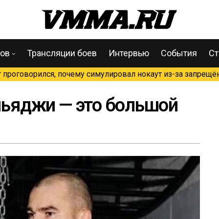
цов
Трансляции боев
Интервью
События
Ст
проговорился, почему симулировал нокаут из-за запрещён
ньяджи — это большой