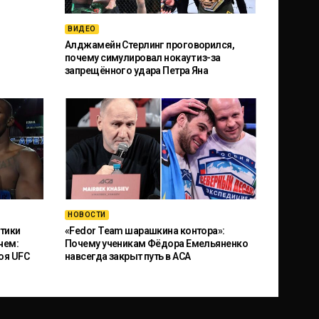
ВИДЕО
Алджамейн Стерлинг проговорился,
почему симулировал нокаут из-за
запрещённого удара Петра Яна
НОВОСТИ
тики
«Fedor Team шарашкина контора»:
чем:
Почему ученикам Фёдора Емельяненко
оя UFC
навсегда закрыт путь в ACA