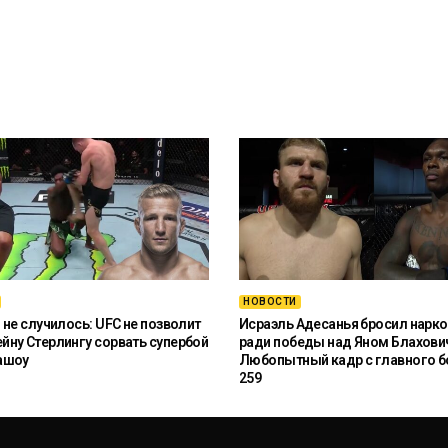
НОВОСТИ
 не случилось: UFC не позволит
Исраэль Адесанья бросил нарко
ну Стерлингу сорвать супербой
ради победы над Яном Блахови
ашоу
Любопытный кадр с главного б
259