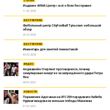
СТАТЬИ
Издание «ММА Центр»: всё о боях без правил
11.05.2023
БЕЗ РУБРИКИ
Футбольный центр CityFootball Тульская: небольшой
обзор
20.04.2023
БЕЗ РУБРИКИ
Инвентарь для занятий гимнастикой
06.02.2023
ВИДЕО
Алджамейн Стерлинг проговорился, почему
симулировал нокаут из-за запрещённого удара Петра
Яна
08.03.2021
НОВОСТИ
Поражение Адесаньи на UFC 259 порадовало Хабиба
Нурмагомедова не меньше победы Махачева
07.03.2021