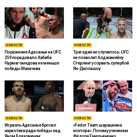
НОВОСТИ
НОВОСТИ
Поражение Адесаньи на UFC
Трагедии не случилось: UFC
259 порадовало Хабиба
не позволит Алджамейну
Нурмагомедова не меньше
Стерлингу сорвать супербой
победы Махачева
Ян-Диллашоу
НОВОСТИ
НОВОСТИ
Исраэль Адесанья бросил
«Fedor Team шарашкина
наркотики ради победы над
контора»: Почему ученикам
Яном Блаховичем:
Фёдора Емельяненко