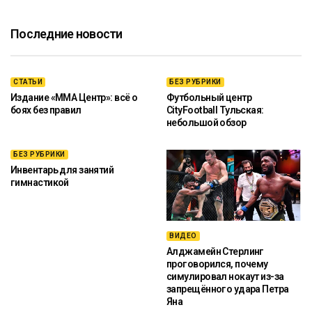
Последние новости
СТАТЬИ
БЕЗ РУБРИКИ
Издание «ММА Центр»: всё о
Футбольный центр
боях без правил
CityFootball Тульская:
небольшой обзор
БЕЗ РУБРИКИ
Инвентарь для занятий
гимнастикой
ВИДЕО
Алджамейн Стерлинг
проговорился, почему
симулировал нокаут из-за
запрещённого удара Петра
Яна