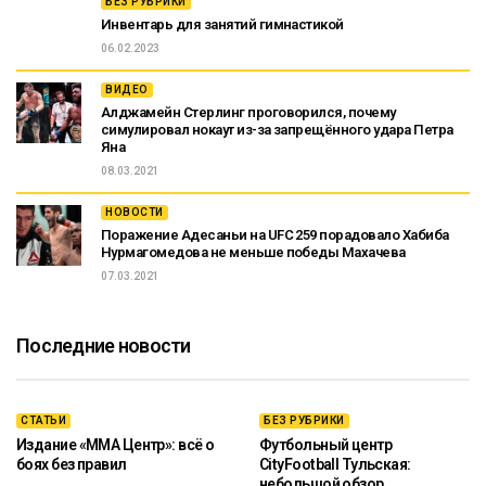
БЕЗ РУБРИКИ
Инвентарь для занятий гимнастикой
06.02.2023
ВИДЕО
Алджамейн Стерлинг проговорился, почему
симулировал нокаут из-за запрещённого удара Петра
Яна
08.03.2021
НОВОСТИ
Поражение Адесаньи на UFC 259 порадовало Хабиба
Нурмагомедова не меньше победы Махачева
07.03.2021
Последние новости
СТАТЬИ
БЕЗ РУБРИКИ
Издание «ММА Центр»: всё о
Футбольный центр
боях без правил
CityFootball Тульская:
небольшой обзор