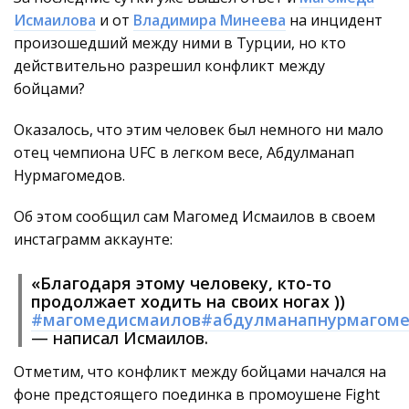
Исмаилова
и от
Владимира Минеева
на инцидент
произошедший между ними в Турции, но кто
действительно разрешил конфликт между
бойцами?
Оказалось, что этим человек был немного ни мало
отец чемпиона UFC в легком весе, Абдулманап
Нурмагомедов.
Об этом сообщил сам Магомед Исмаилов в своем
инстаграмм аккаунте:
«Благодаря этому человеку, кто-то
продолжает ходить на своих ногах ))
#магомедисмаилов
#абдулманапнурмагом
— написал Исмаилов.
Отметим, что конфликт между бойцами начался на
фоне предстоящего поединка в промоушене Fight