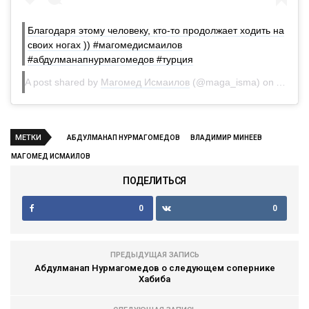
Благодаря этому человеку, кто-то продолжает ходить на
своих ногах )) #магомедисмаилов
#абдулманапнурмагомедов #турция
A post shared by
Магомед Исмаилов
(@maga_isma) on
Apr 30
МЕТКИ
АБДУЛМАНАП НУРМАГОМЕДОВ
ВЛАДИМИР МИНЕЕВ
МАГОМЕД ИСМАИЛОВ
ПОДЕЛИТЬСЯ
0
0
ПРЕДЫДУЩАЯ ЗАПИСЬ
Абдулманап Нурмагомедов о следующем сопернике
Хабиба