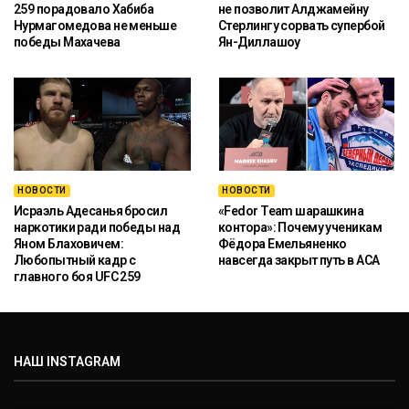
259 порадовало Хабиба
не позволит Алджамейну
Нурмагомедова не меньше
Стерлингу сорвать супербой
победы Махачева
Ян-Диллашоу
НОВОСТИ
НОВОСТИ
Исраэль Адесанья бросил
«Fedor Team шарашкина
наркотики ради победы над
контора»: Почему ученикам
Яном Блаховичем:
Фёдора Емельяненко
Любопытный кадр с
навсегда закрыт путь в ACA
главного боя UFC 259
НАШ INSTAGRAM