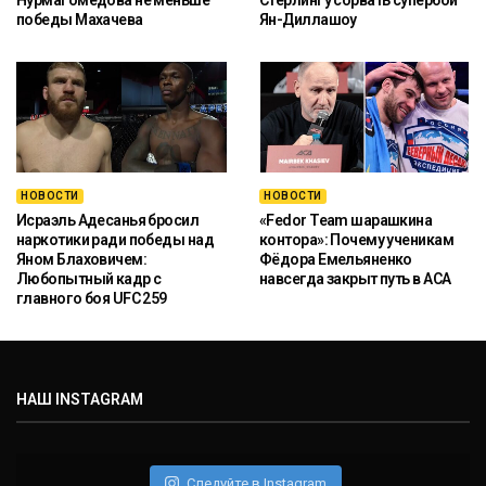
победы Махачева
Ян-Диллашоу
НОВОСТИ
НОВОСТИ
Исраэль Адесанья бросил
«Fedor Team шарашкина
наркотики ради победы над
контора»: Почему ученикам
Яном Блаховичем:
Фёдора Емельяненко
Любопытный кадр с
навсегда закрыт путь в ACA
главного боя UFC 259
НАШ INSTAGRAM
Следуйте в Instagram