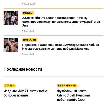
06.02.2023
ВИДЕО
Алджамейн Стерлинг проговорился, почему
симулировал нокаут из-за запрещённого удара Петра
Яна
08.03.2021
НОВОСТИ
Поражение Адесаньи на UFC 259 порадовало Хабиба
Нурмагомедова не меньше победы Махачева
07.03.2021
Последние новости
СТАТЬИ
БЕЗ РУБРИКИ
Издание «ММА Центр»: всё о
Футбольный центр
боях без правил
CityFootball Тульская:
небольшой обзор