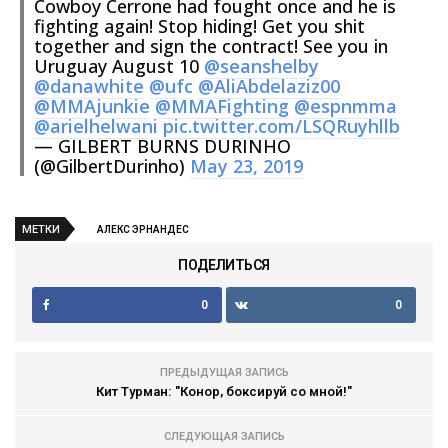
Cowboy Cerrone had fought once and he is
fighting again! Stop hiding! Get you shit
together and sign the contract! See you in
Uruguay August 10
@seanshelby
@danawhite
@ufc
@AliAbdelaziz00
@MMAjunkie
@MMAFighting
@espnmma
@arielhelwani
pic.twitter.com/LSQRuyhllb
— GILBERT BURNS DURINHO
(@GilbertDurinho)
May 23, 2019
МЕТКИ
АЛЕКС ЭРНАНДЕС
ПОДЕЛИТЬСЯ
0
0
ПРЕДЫДУЩАЯ ЗАПИСЬ
Кит Турман: "Конор, боксируй со мной!"
СЛЕДУЮЩАЯ ЗАПИСЬ