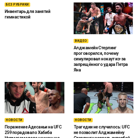
БЕЗ РУБРИКИ
Инвентарь для занятий
гимнастикой
ВИДЕО
Алджамейн Стерлинг
проговорился, почему
симулировал нокаут из-за
запрещённого удара Петра
Яна
НОВОСТИ
НОВОСТИ
Поражение Адесаньи на UFC
Трагедии не случилось: UFC
259 порадовало Хабиба
не позволит Алджамейну
Нурмагомедова не меньше
Стерлингу сорвать супербой