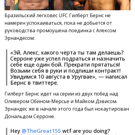
Бразильский легковес UFC Гилберт Бернс не
намерен успокаиваться, пока не добьется от
руководства промоушена поединка с Алексом
Эрнандесом:
«Эй, Алекс, какого черта ты там делаешь?
Серроне уже успел подраться и назначить
себе еще один бой. Прекрати прятаться!
Возьми себя в руки и подпиши контракт!
Увидимся 10 августа в Уругвае», — написал
Бернс в твиттере.
Гилберт Бернс идет на серии из двух побед над
Оливером Обином-Мерсье и Майком Дэвисом.
Эрнандес же в начале этого года был нокаутирован
Дональдом Серроне.
Hey
@TheGreat155
wtf are you doing?