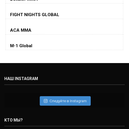
Хорхе Масвидаль
FIGHT NIGHTS GLOBAL
Jorge Masvidal
(35-14-0, 0)
ACA MMA
Колби Ковингтон
Colby Covington
M-1 Global
(15-2-, 0)
Майкл Биспинг
Michael Bisping
(30-9-0, 1)
НАШ INSTAGRAM
Дэниель Кормье
Daniel Cormier
(22-2-0, 1)
Следуйте в Instagram
Нэйт Диаз
Nate Diaz
КТО МЫ?
(20-12-0, 0)