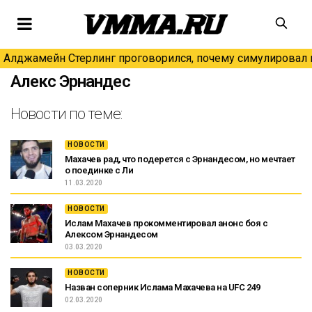
Алджамейн Стерлинг проговорился, почему симулировал н
Алекс Эрнандес
Новости по теме:
НОВОСТИ
Махачев рад, что подерется с Эрнандесом, но мечтает
о поединке с Ли
11.03.2020
НОВОСТИ
Ислам Махачев прокомментировал анонс боя с
Алексом Эрнандесом
03.03.2020
НОВОСТИ
Назван соперник Ислама Махачева на UFC 249
02.03.2020