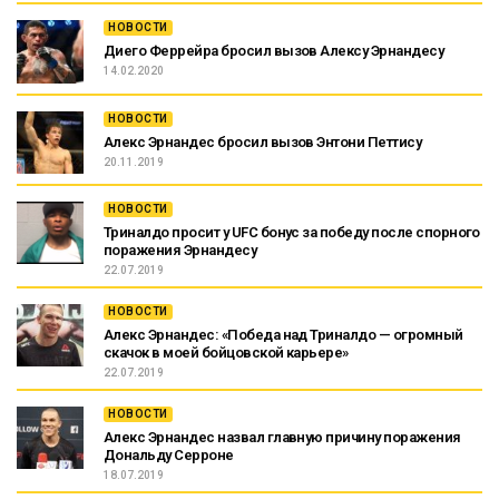
НОВОСТИ
Диего Феррейра бросил вызов Алексу Эрнандесу
14.02.2020
НОВОСТИ
Алекс Эрнандес бросил вызов Энтони Петтису
20.11.2019
НОВОСТИ
Триналдо просит у UFC бонус за победу после спорного
поражения Эрнандесу
22.07.2019
НОВОСТИ
Алекс Эрнандес: «Победа над Триналдо — огромный
скачок в моей бойцовской карьере»
22.07.2019
НОВОСТИ
Алекс Эрнандес назвал главную причину поражения
Дональду Серроне
18.07.2019