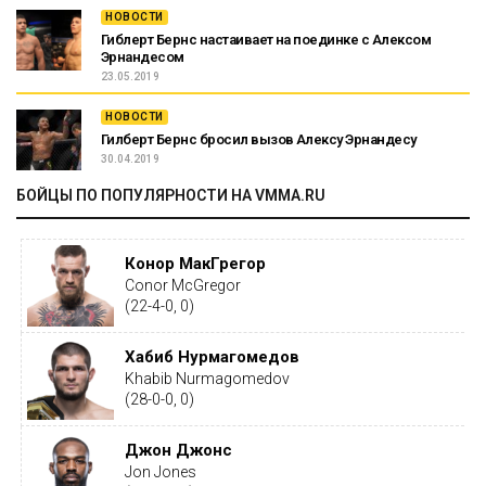
НОВОСТИ
Гиблерт Бернс настаивает на поединке с Алексом
Эрнандесом
23.05.2019
НОВОСТИ
Гилберт Бернс бросил вызов Алексу Эрнандесу
30.04.2019
БОЙЦЫ ПО ПОПУЛЯРНОСТИ НА VMMA.RU
Конор МакГрегор
Conor McGregor
(22-4-0, 0)
Хабиб Нурмагомедов
Khabib Nurmagomedov
(28-0-0, 0)
Джон Джонс
Jon Jones