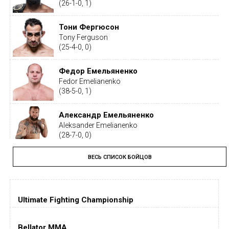
(26-1-0, 1)
Тони Фергюсон
Tony Ferguson
(25-4-0, 0)
Федор Емельяненко
Fedor Emelianenko
(38-5-0, 1)
Александр Емельяненко
Aleksander Emelianenko
(28-7-0, 0)
ВЕСЬ СПИСОК БОЙЦОВ
Тайрон Вудли
Tyron Woodley
(19-5-1, 0)
Ultimate Fighting Championship
Дастин Порье
Dustin Poirier
(26-6-0, 1)
Bellator MMA