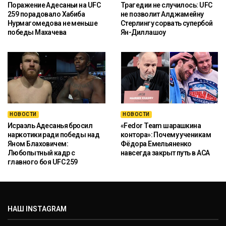
Поражение Адесаньи на UFC
Трагедии не случилось: UFC
259 порадовало Хабиба
не позволит Алджамейну
Нурмагомедова не меньше
Стерлингу сорвать супербой
победы Махачева
Ян-Диллашоу
НОВОСТИ
НОВОСТИ
Исраэль Адесанья бросил
«Fedor Team шарашкина
наркотики ради победы над
контора»: Почему ученикам
Яном Блаховичем:
Фёдора Емельяненко
Любопытный кадр с
навсегда закрыт путь в ACA
главного боя UFC 259
НАШ INSTAGRAM