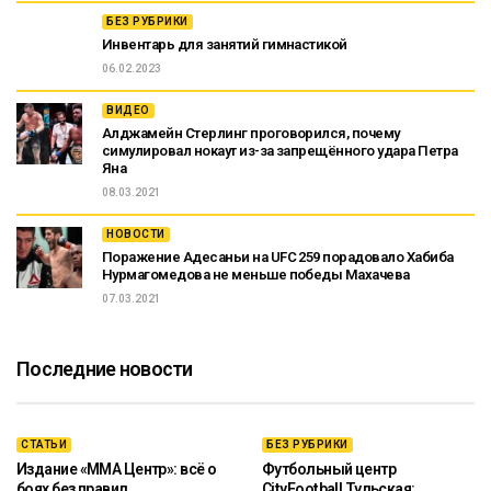
БЕЗ РУБРИКИ
Инвентарь для занятий гимнастикой
06.02.2023
ВИДЕО
Алджамейн Стерлинг проговорился, почему
симулировал нокаут из-за запрещённого удара Петра
Яна
08.03.2021
НОВОСТИ
Поражение Адесаньи на UFC 259 порадовало Хабиба
Нурмагомедова не меньше победы Махачева
07.03.2021
Последние новости
СТАТЬИ
БЕЗ РУБРИКИ
Издание «ММА Центр»: всё о
Футбольный центр
боях без правил
CityFootball Тульская: