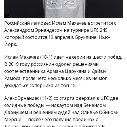
Российский легковес Ислам Махачев встретится с
Александром Эрнандесом на турнире UFC 249,
который состоится 19 апреля в Бруклине, Нью-
Йорк.
Ислам Махачев (18-1) идет на серии из шести побед.
В 2019 году россиянин одолел решениями
соотечественника Армана Царукяна и Дэйви
Рамоса, после чего несколько месяцев не мог
дождаться соперника из топ-15.
Алекс Эрнандес (11-2) со старта одержал в UFC две
солидные победы — нокаутом над Бенеилом
Дариушем и решением судей над Оливье Обином-
Мерсье — после чего получил поединок с
Дональдом Серроне и досрочно проиграл. В