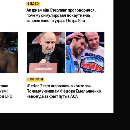
ВИДЕО
Алджамейн Стерлинг проговорился,
почему симулировал нокаут из-за
запрещённого удара Петра Яна
НОВОСТИ
тики
«Fedor Team шарашкина контора»:
чем:
Почему ученикам Фёдора Емельяненко
оя UFC
навсегда закрыт путь в ACA