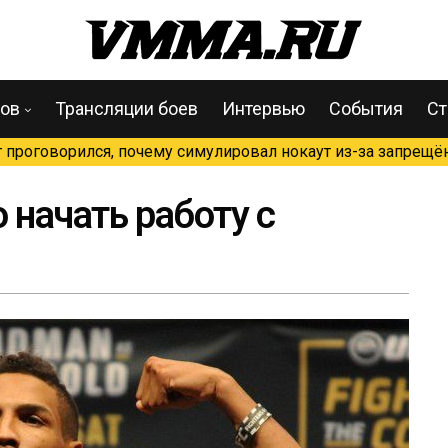
цов
Трансляции боев
Интервью
События
Ст
проговорился, почему симулировал нокаут из-за запрещён
 начать работу с