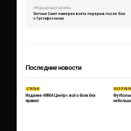
ПРЕДЫДУЩАЯ ЗАПИСЬ
Энтони Смит намерен взять перерыв после боя
с Густафссоном
Последние новости
СТАТЬИ
БЕЗ РУБР
Издание «ММА Центр»: всё о боях без
Футбольны
правил
небольш