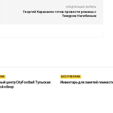
СЛЕДУЮЩАЯ ЗАПИСЬ
Георгий Караханян готов провести реванш с
Тимуром Нагибиным
ИКИ
БЕЗ РУБРИКИ
й центр CityFootball Тульская:
Инвентарь для занятий гимнаст
ой обзор