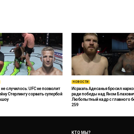
НОВОСТИ
 не случилось: UFC не позволит
Исраэль Адесанья бросил нарко
ну Стерлингу сорвать супербой
ради победы над Яном Блахови
ашоу
Любопытный кадр с главного б
259
КТО МЫ?