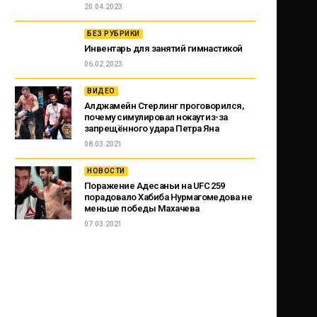
20.04.2023
БЕЗ РУБРИКИ
Инвентарь для занятий гимнастикой
06.02.2023
ВИДЕО
Алджамейн Стерлинг проговорился,
почему симулировал нокаут из-за
запрещённого удара Петра Яна
08.03.2021
НОВОСТИ
Поражение Адесаньи на UFC 259
порадовало Хабиба Нурмагомедова не
меньше победы Махачева
07.03.2021