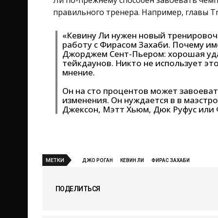
Ли по-прежнему способен завоевать чемп
правильного тренера. Например, главы Tr
«Кевину Ли нужен новый тренировочн
работу с Фирасом Захаби. Почему им
Джорджем Сент-Пьером: хорошая уда
тейкдаунов. Никто не использует эт
мнение.
Он на сто процентов может завоеват
изменения. Он нуждается в в маэстро
Джексон, Мэтт Хьюм, Дюк Руфус или 
МЕТКИ
ДЖО РОГАН
КЕВИН ЛИ
ФИРАС ЗАХАБИ
ПОДЕЛИТЬСЯ