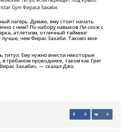
ионский титул, если перейдет под крыло
istar Gym Фираса Захаби.
ый лагерь. Думаю, ему стоит начать
енно с ним? По набору навыков Ли схож с
рка, атлетизм, отличный тайминг
о лучше, чем Фирас Захаби. Таково мое
ь титул. Ему нужно внести некоторые
, в гребаном проводнике, таком как Грег
Фирас Захаби», — сказал Джо.
0
0