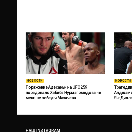
НОВОСТИ
НОВОСТИ
Поражение Адесаньи на UFC 259
Трагедии
порадовало Хабиба Нурмагомедова не
Алджамей
меньше победы Махачева
Ян-Дилл
НАШ INSTAGRAM