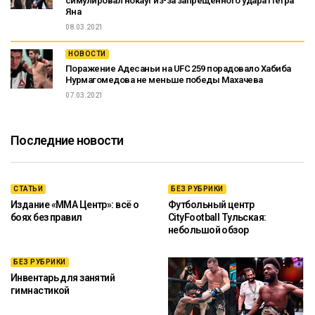
симулировал нокаут из-за запрещённого удара Петра
Яна
08.03.2021
НОВОСТИ
Поражение Адесаньи на UFC 259 порадовало Хабиба
Нурмагомедова не меньше победы Махачева
07.03.2021
Последние новости
СТАТЬИ
БЕЗ РУБРИКИ
Издание «ММА Центр»: всё о
Футбольный центр
боях без правил
CityFootball Тульская:
небольшой обзор
БЕЗ РУБРИКИ
Инвентарь для занятий
гимнастикой