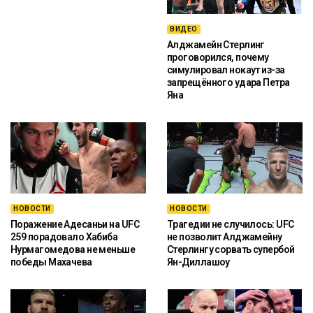
ВИДЕО
Алджамейн Стерлинг
проговорился, почему
симулировал нокаут из-за
запрещённого удара Петра
Яна
НОВОСТИ
НОВОСТИ
Поражение Адесаньи на UFC
Трагедии не случилось: UFC
259 порадовало Хабиба
не позволит Алджамейну
Нурмагомедова не меньше
Стерлингу сорвать супербой
победы Махачева
Ян-Диллашоу