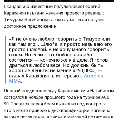
Скандально известный полулегковес Георгий
Караханян изъявил желание провести реванш с
Тимуром Нагибиным в том случае, если получит
достойное предложение:
«Я не очень люблю говорить о Тимуре или
как там его… Шлю*а, я просто называю его
просто шлю*ой. Я не хочу много говорить
о нем. Но если этот бой когда-либо
состоится — конечно же я в деле. Я готов
драться в любом весе. Но должны быть
хорошие деньги: не менее $250,000», —
сказал Караханян в интервью с
Armenia
MMA
.
Первый поединок между Караханяном и Нагибиным
состоялся в ноябре прошлого года на турнире ACB
90. Трешток перед боем вышел из под контроля,
что в итоге привело к дисквалификации Нагибина
за удар после гонга, а также к массовой потасовке в