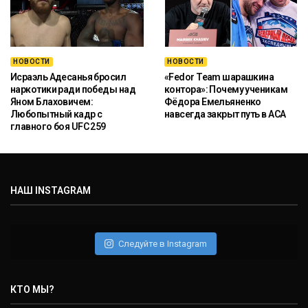
НОВОСТИ
НОВОСТИ
Исраэль Адесанья бросил
«Fedor Team шарашкина
наркотики ради победы над
контора»: Почему ученикам
Яном Блаховичем:
Фёдора Емельяненко
Любопытный кадр с
навсегда закрыт путь в ACA
главного боя UFC 259
НАШ INSTAGRAM
Следуйте в Instagram
КТО МЫ?