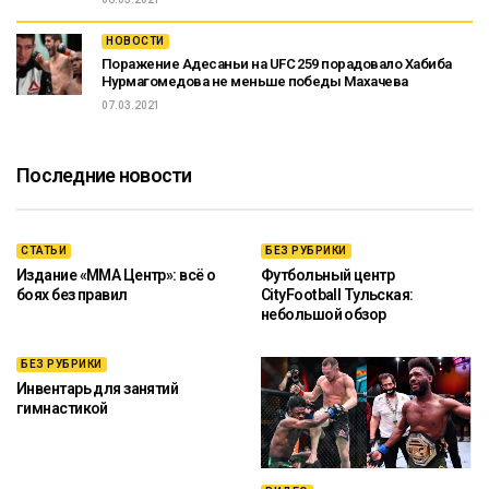
НОВОСТИ
Поражение Адесаньи на UFC 259 порадовало Хабиба
Нурмагомедова не меньше победы Махачева
07.03.2021
Последние новости
СТАТЬИ
БЕЗ РУБРИКИ
Издание «ММА Центр»: всё о
Футбольный центр
боях без правил
CityFootball Тульская:
небольшой обзор
БЕЗ РУБРИКИ
Инвентарь для занятий
гимнастикой