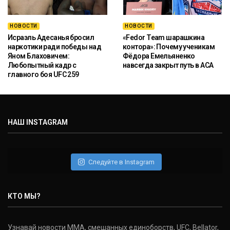
НОВОСТИ
НОВОСТИ
Исраэль Адесанья бросил
«Fedor Team шарашкина
наркотики ради победы над
контора»: Почему ученикам
Яном Блаховичем:
Фёдора Емельяненко
Любопытный кадр с
навсегда закрыт путь в ACA
главного боя UFC 259
НАШ INSTAGRAM
Следуйте в Instagram
КТО МЫ?
Узнавай новости ММА, смешанных единоборств, UFC, Bellator,