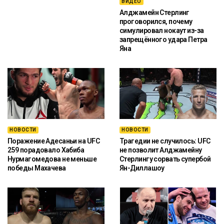
ВИДЕО
Алджамейн Стерлинг
проговорился, почему
симулировал нокаут из-за
запрещённого удара Петра
Яна
НОВОСТИ
НОВОСТИ
Поражение Адесаньи на UFC
Трагедии не случилось: UFC
259 порадовало Хабиба
не позволит Алджамейну
Нурмагомедова не меньше
Стерлингу сорвать супербой
победы Махачева
Ян-Диллашоу