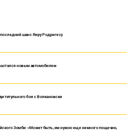
 последний шанс Яиру Родригесу
вастался новым автомобилем
ди титульного боя с Волкановски
йского Зомби: «Может быть, им нужно еще немного пощечин,