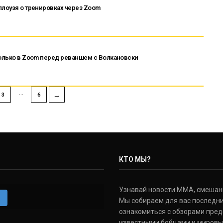
ллоуэя о тренировках через Zoom
только в Zoom перед реваншем с Волкановски
…
→
3
6
КТО МЫ?
Узнавай новости ММА, смешанных
m
Мы собираем для вас последни
ознакомиться с обзорами пред
известными бойцами и мировы