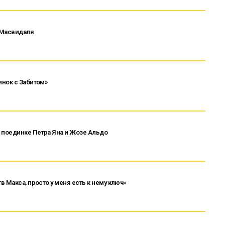
в Масвидаля
инок с Забитом»
поединке Петра Яна и Жозе Альдо
 Макса, просто у меня есть к нему ключ»