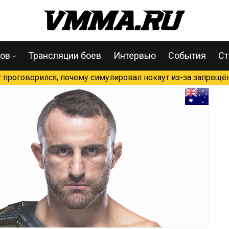
цов
Трансляции боев
Интервью
События
Ст
проговорился, почему симулировал нокаут из-за запрещён