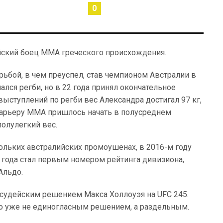
0
йский боец ММА греческого происхождения.
рьбой, в чем преуспел, став чемпионом Австралии в
ался регби, но в 22 года принял окончательное
ыступлений по регби вес Александра достигал 97 кг,
 карьеру ММА пришлось начать в полусреднем
олулегкий вес.
ольких австралийских промоушенах, в 2016-м году
и года стал первым номером рейтинга дивизиона,
Альдо.
 судейским решением Макса Холлоуэя на UFC 245.
но уже не единогласным решением, а раздельным.