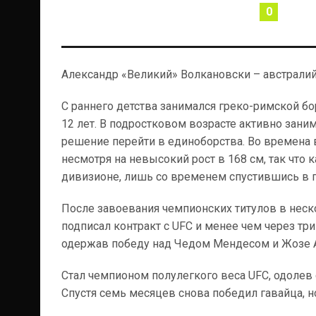
0
Александр «Великий» Волкановски – австрали
С раннего детства занимался греко-римской бо
12 лет. В подростковом возрасте активно заним
решение перейти в единоборства. Во времена в
несмотря на невысокий рост в 168 см, так что
дивизионе, лишь со временем спустившись в п
После завоевания чемпионских титулов в неск
подписал контракт с UFC и менее чем через тр
одержав победу над Чедом Мендесом и Жозе 
Стал чемпионом полулегкого веса UFC, одолев
Спустя семь месяцев снова победил гавайца, 