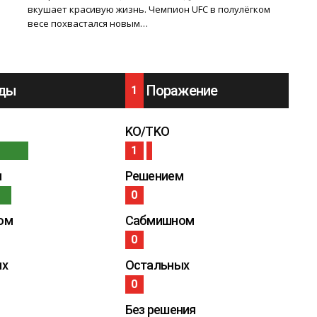
вкушает красивую жизнь. Чемпион UFC в полулёгком
весе похвастался новым…
ды
Поражение
1
KO/TKO
1
м
Решением
0
ом
Сабмишном
0
ых
Остальных
0
Без решения