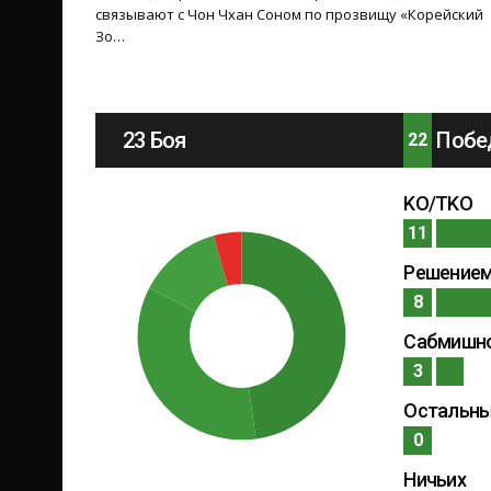
связывают с Чон Чхан Соном по прозвищу «Корейский
Зо…
23 Боя
Побе
22
KO/TKO
11
Решение
8
Сабмишн
3
Остальн
0
Ничьих