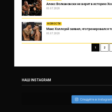
Алекс Волкановски не верит в историю Хо
05.07.2020
НОВОСТИ
Макс Холлоуэй заявил, что тренировался 
05.07.2020
1
2
НАШ INSTAGRAM
Следуйте в Instagra