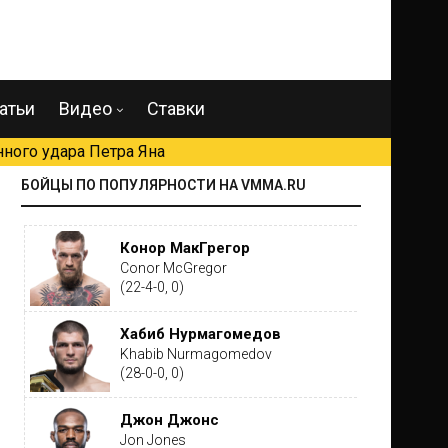
атьи
Видео
Ставки
ного удара Петра Яна
БОЙЦЫ ПО ПОПУЛЯРНОСТИ НА VMMA.RU
Конор МакГрегор
Conor McGregor
(22-4-0, 0)
Хабиб Нурмагомедов
Khabib Nurmagomedov
(28-0-0, 0)
Джон Джонс
Jon Jones