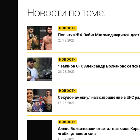
Новости по теме:
НОВОСТИ
Попытка № 6: Забит Магомедшарипов даст
23.12.2020
НОВОСТИ
Чемпион UFC Александр Волкановски пох
26.08.2020
НОВОСТИ
Сехудо намекнул на возвращение в UFC ра
13.08.2020
НОВОСТИ
Алекс Волкановски ответил на вызов Коре
чтобы успокоиться»
15.07.2020