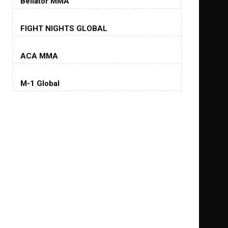
Bellator MMA
Хорхе Масвидаль
FIGHT NIGHTS GLOBAL
Jorge Masvidal
(35-14-0, 0)
ACA MMA
Колби Ковингтон
Colby Covington
M-1 Global
(15-2-, 0)
Майкл Биспинг
Michael Bisping
(30-9-0, 1)
Дэниель Кормье
Daniel Cormier
(22-2-0, 1)
Нэйт Диаз
Nate Diaz
(20-12-0, 0)