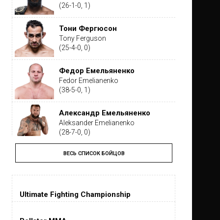
(26-1-0, 1)
Тони Фергюсон
Tony Ferguson
(25-4-0, 0)
Федор Емельяненко
Fedor Emelianenko
(38-5-0, 1)
Александр Емельяненко
Aleksander Emelianenko
(28-7-0, 0)
ВЕСЬ СПИСОК БОЙЦОВ
Тайрон Вудли
Tyron Woodley
(19-5-1, 0)
Ultimate Fighting Championship
Дастин Порье
Dustin Poirier
(26-6-0, 1)