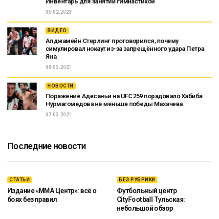
Инвентарь для занятий гимнастикой
06.02.2023
ВИДЕО
Алджамейн Стерлинг проговорился, почему
симулировал нокаут из-за запрещённого удара Петра
Яна
08.03.2021
НОВОСТИ
Поражение Адесаньи на UFC 259 порадовало Хабиба
Нурмагомедова не меньше победы Махачева
07.03.2021
Последние новости
СТАТЬИ
БЕЗ РУБРИКИ
Издание «ММА Центр»: всё о
Футбольный центр
боях без правил
CityFootball Тульская:
небольшой обзор