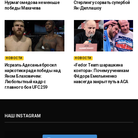
Нурмагомедова не меньше
Стерлингу сорвать супербой
победы Махачева
Ян-Диллашоу
НОВОСТИ
НОВОСТИ
Исраэль Адесанья бросил
«Fedor Team шарашкина
наркотики ради победы над
контора»: Почему ученикам
Яном Блаховичем:
Фёдора Емельяненко
Любопытный кадр с
навсегда закрыт путь в ACA
главного боя UFC 259
НАШ INSTAGRAM