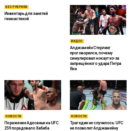
БЕЗ РУБРИКИ
Инвентарь для занятий
гимнастикой
ВИДЕО
Алджамейн Стерлинг
проговорился, почему
симулировал нокаут из-за
запрещённого удара Петра
Яна
НОВОСТИ
НОВОСТИ
Поражение Адесаньи на UFC
Трагедии не случилось: UFC
259 порадовало Хабиба
не позволит Алджамейну