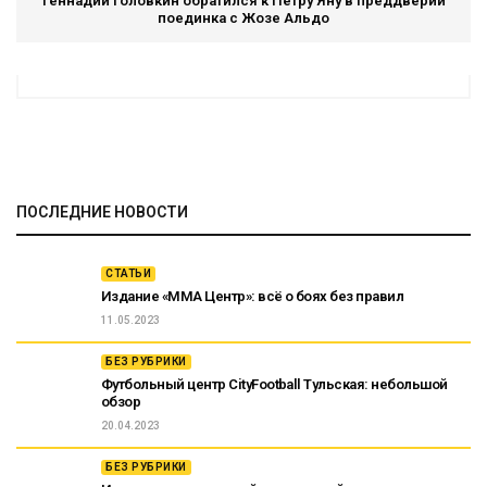
Геннадий Головкин обратился к Петру Яну в преддверии
поединка с Жозе Альдо
ПОСЛЕДНИЕ НОВОСТИ
СТАТЬИ
Издание «ММА Центр»: всё о боях без правил
11.05.2023
БЕЗ РУБРИКИ
Футбольный центр CityFootball Тульская: небольшой
обзор
20.04.2023
БЕЗ РУБРИКИ