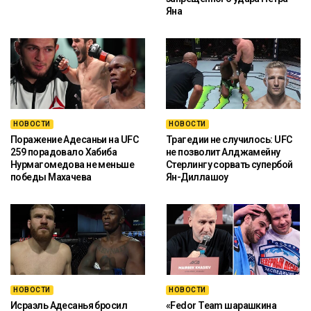
Яна
НОВОСТИ
НОВОСТИ
Поражение Адесаньи на UFC
Трагедии не случилось: UFC
259 порадовало Хабиба
не позволит Алджамейну
Нурмагомедова не меньше
Стерлингу сорвать супербой
победы Махачева
Ян-Диллашоу
НОВОСТИ
НОВОСТИ
Исраэль Адесанья бросил
«Fedor Team шарашкина