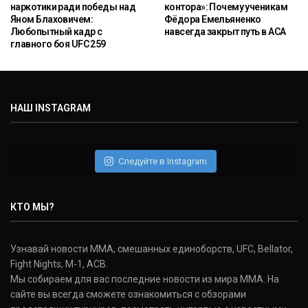
наркотики ради победы над
контора»: Почему ученикам
Яном Блаховичем:
Фёдора Емельяненко
Любопытный кадр с
навсегда закрыт путь в ACA
главного боя UFC 259
НАШ INSTAGRAM
Следуйте в Instagram
КТО МЫ?
Узнавай новости ММА, смешанных единоборств, UFC, Bellator,
Fight Nights, M-1, ACB.
Мы собираем для вас последние новости из мира ММА. На
сайте вы всегда сможете ознакомиться с обзорами