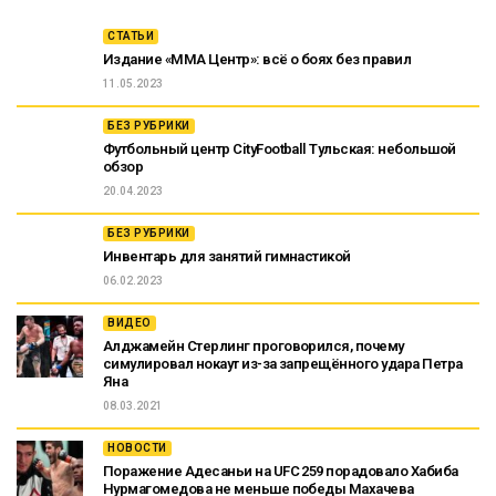
СТАТЬИ
Издание «ММА Центр»: всё о боях без правил
11.05.2023
БЕЗ РУБРИКИ
Футбольный центр CityFootball Тульская: небольшой
обзор
20.04.2023
БЕЗ РУБРИКИ
Инвентарь для занятий гимнастикой
06.02.2023
ВИДЕО
Алджамейн Стерлинг проговорился, почему
симулировал нокаут из-за запрещённого удара Петра
Яна
08.03.2021
НОВОСТИ
Поражение Адесаньи на UFC 259 порадовало Хабиба
Нурмагомедова не меньше победы Махачева