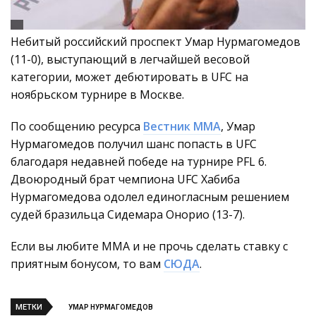
Небитый российский проспект Умар Нурмагомедов
(11-0), выступающий в легчайшей весовой
категории, может дебютировать в UFC на
ноябрьском турнире в Москве.
По сообщению ресурса
Вестник ММА
, Умар
Нурмагомедов получил шанс попасть в UFC
благодаря недавней победе на турнире PFL 6.
Двоюродный брат чемпиона UFC Хабиба
Нурмагомедова одолел единогласным решением
судей бразильца Сидемара Онорио (13-7).
Если вы любите ММА и не прочь сделать ставку с
приятным бонусом, то вам
СЮДА
.
МЕТКИ
УМАР НУРМАГОМЕДОВ