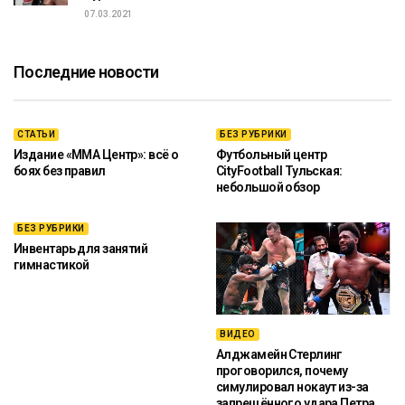
07.03.2021
Последние новости
СТАТЬИ
БЕЗ РУБРИКИ
Издание «ММА Центр»: всё о
Футбольный центр
боях без правил
CityFootball Тульская:
небольшой обзор
БЕЗ РУБРИКИ
Инвентарь для занятий
гимнастикой
ВИДЕО
Алджамейн Стерлинг
проговорился, почему
симулировал нокаут из-за
запрещённого удара Петра