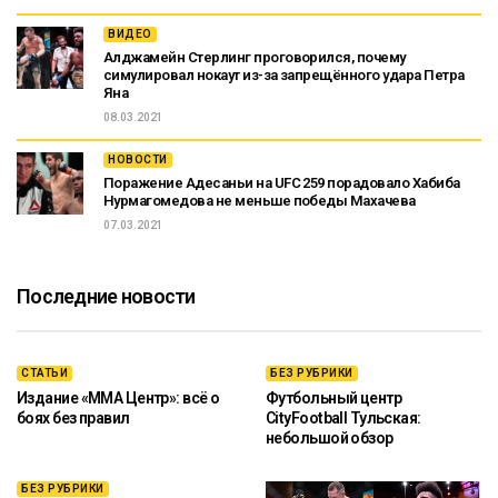
ВИДЕО
Алджамейн Стерлинг проговорился, почему
симулировал нокаут из-за запрещённого удара Петра
Яна
08.03.2021
НОВОСТИ
Поражение Адесаньи на UFC 259 порадовало Хабиба
Нурмагомедова не меньше победы Махачева
07.03.2021
Последние новости
СТАТЬИ
БЕЗ РУБРИКИ
Издание «ММА Центр»: всё о
Футбольный центр
боях без правил
CityFootball Тульская:
небольшой обзор
БЕЗ РУБРИКИ