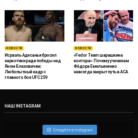
НОВОСТИ
НОВОСТИ
Исраэль Адесанья бросил
«Fedor Team шарашкина
наркотики ради победы над
контора»: Почему ученикам
Яном Блаховичем:
Фёдора Емельяненко
Любопытный кадр с
навсегда закрыт путь в ACA
главного боя UFC 259
НАШ INSTAGRAM
Следуйте в Instagram