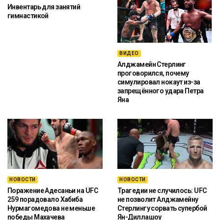
Инвентарь для занятий
гимнастикой
ВИДЕО
Алджамейн Стерлинг
проговорился, почему
симулировал нокаут из-за
запрещённого удара Петра
Яна
НОВОСТИ
НОВОСТИ
Поражение Адесаньи на UFC
Трагедии не случилось: UFC
259 порадовало Хабиба
не позволит Алджамейну
Нурмагомедова не меньше
Стерлингу сорвать супербой
победы Махачева
Ян-Диллашоу