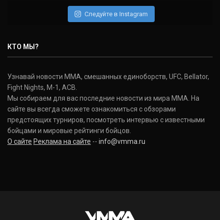
(22-2-0, 1)
Следуйте в Instagram
Нэйт Диаз
Nate Diaz
КТО МЫ?
(20-12-0, 0)
Дональд Серроне
Узнавай новости ММА, смешанных единоборств, UFC, Bellator,
Donald Cerrone
Fight Nights, M-1, ACB.
(36-15-0, 1)
Мы собираем для вас последние новости из мира ММА. На
сайте вы всегда сможете ознакомиться с обзорами
Исраэль Адесанья
предстоящих турниров, посмотреть интервью с известными
Israel Adesanya
бойцами и мировые рейтинги бойцов.
(19-0-0, 0)
О сайте
Реклама на сайте
--
info@vmma.ru