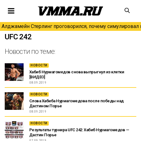
Алджамейн Стерлинг проговорился, почему симулировал н
UFC 242
Новости по теме:
НОВОСТИ
Хабиб Нурмагомедов снова выпрыгнул из клетки
[ВИДЕО]
08.09.2019
НОВОСТИ
Слова Хабиба Нурмагомедова после победы над
Дастином Порье
08.09.2019
НОВОСТИ
Результаты турнира UFC 242: Хабиб Нурмагомедов —
Дастин Порье
07.09.2019