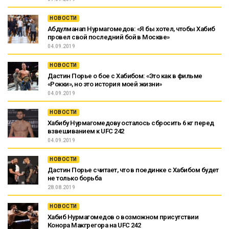
НОВОСТИ
Абдулманап Нурмагомедов: «Я бы хотел, чтобы Хабиб
провел свой последний бой в Москве»
04.09.2019
НОВОСТИ
Дастин Порье о бое с Хабибом: «Это как в фильме
«Рокки», но это история моей жизни»
04.09.2019
НОВОСТИ
Хабибу Нурмагомедову осталось сбросить 6 кг перед
взвешиванием к UFC 242
04.09.2019
НОВОСТИ
Дастин Порье считает, что в поединке с Хабибом будет
не только борьба
28.08.2019
НОВОСТИ
Хабиб Нурмагомедов о возможном присутствии
Конора Макгрегора на UFC 242