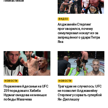
гимнастикой
ВИДЕО
Алджамейн Стерлинг
проговорился, почему
симулировал нокаут из-за
запрещённого удара Петра
Яна
НОВОСТИ
НОВОСТИ
Поражение Адесаньи на UFC
Трагедии не случилось: UFC
259 порадовало Хабиба
не позволит Алджамейну
Нурмагомедова не меньше
Стерлингу сорвать супербой
победы Махачева
Ян-Диллашоу