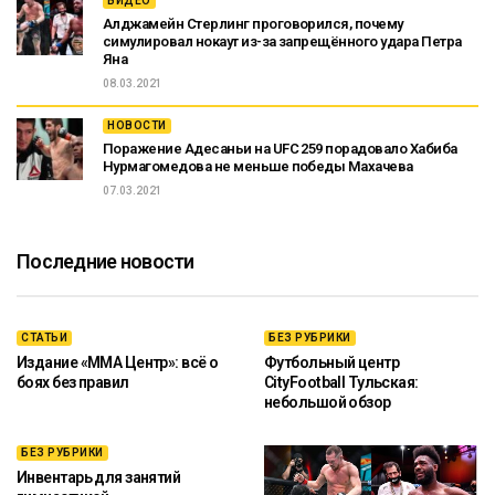
ВИДЕО
Алджамейн Стерлинг проговорился, почему
симулировал нокаут из-за запрещённого удара Петра
Яна
08.03.2021
НОВОСТИ
Поражение Адесаньи на UFC 259 порадовало Хабиба
Нурмагомедова не меньше победы Махачева
07.03.2021
Последние новости
СТАТЬИ
БЕЗ РУБРИКИ
Издание «ММА Центр»: всё о
Футбольный центр
боях без правил
CityFootball Тульская:
небольшой обзор
БЕЗ РУБРИКИ
Инвентарь для занятий