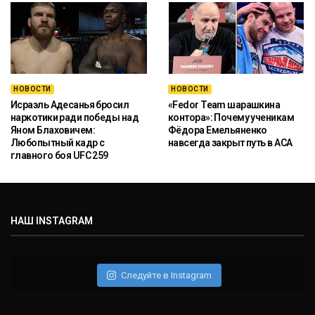
НОВОСТИ
НОВОСТИ
Исраэль Адесанья бросил
«Fedor Team шарашкина
наркотики ради победы над
контора»: Почему ученикам
Яном Блаховичем:
Фёдора Емельяненко
Любопытный кадр с
навсегда закрыт путь в ACA
главного боя UFC 259
НАШ INSTAGRAM
Следуйте в Instagram