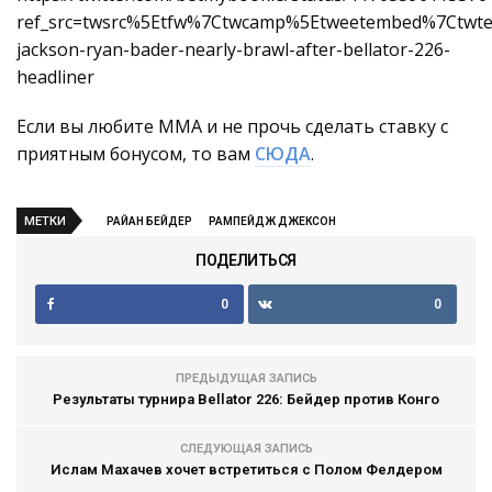
ref_src=twsrc%5Etfw%7Ctwcamp%5Etweetembed%7Ctwt
jackson-ryan-bader-nearly-brawl-after-bellator-226-
headliner
Если вы любите ММА и не прочь сделать ставку с
приятным бонусом, то вам
СЮДА
.
МЕТКИ
РАЙАН БЕЙДЕР
РАМПЕЙДЖ ДЖЕКСОН
ПОДЕЛИТЬСЯ
0
0
ПРЕДЫДУЩАЯ ЗАПИСЬ
Результаты турнира Bellator 226: Бейдер против Конго
СЛЕДУЮЩАЯ ЗАПИСЬ
Ислам Махачев хочет встретиться с Полом Фелдером