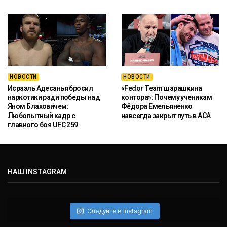
НОВОСТИ
НОВОСТИ
Исраэль Адесанья бросил
«Fedor Team шарашкина
наркотики ради победы над
контора»: Почему ученикам
Яном Блаховичем:
Фёдора Емельяненко
Любопытный кадр с
навсегда закрыт путь в ACA
главного боя UFC 259
НАШ INSTAGRAM
Следуйте в Instagram