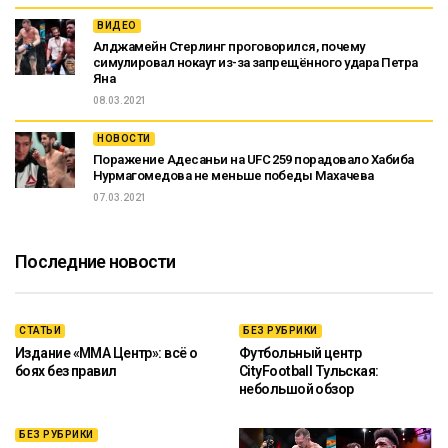
ВИДЕО
Алджамейн Стерлинг проговорился, почему
симулировал нокаут из-за запрещённого удара Петра
Яна
08.03.2021
НОВОСТИ
Поражение Адесаньи на UFC 259 порадовало Хабиба
Нурмагомедова не меньше победы Махачева
07.03.2021
Последние новости
СТАТЬИ
БЕЗ РУБРИКИ
Издание «ММА Центр»: всё о
Футбольный центр
боях без правил
CityFootball Тульская:
небольшой обзор
БЕЗ РУБРИКИ