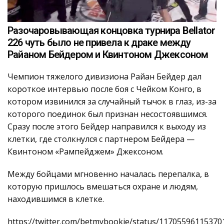
Разочаровывающая концовка турнира Bellator
226 чуть было не привела к драке между
Райаном Бейдером и Квинтоном Джексоном
Чемпион тяжелого дивизиона Райан Бейдер дал
короткое интервью после боя с Чейком Конго, в
котором извинился за случайный тычок в глаз, из-за
которого поединок был признан несостоявшимся.
Сразу после этого Бейдер направился к выходу из
клетки, где столкнулся с партнером Бейдера —
Квинтоном «Рампейджем» Джексоном.
Между бойцами мгновенно началась перепалка, в
которую пришлось вмешаться охране и людям,
находившимся в клетке.
https://twitter.com/betmybookie/status/11705596115370