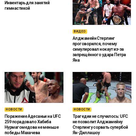
Инвентарь для занятий
гимнастикой
ВИДЕО
Алджамейн Стерлинг
проговорился, почему
симулировал нокаут из-за
запрещённого удара Петра
Яна
НОВОСТИ
НОВОСТИ
Поражение Адесаньи на UFC
Трагедии не случилось: UFC
259 порадовало Хабиба
не позволит Алджамейну
Нурмагомедова не меньше
Стерлингу сорвать супербой
победы Махачева
Ян-Диллашоу