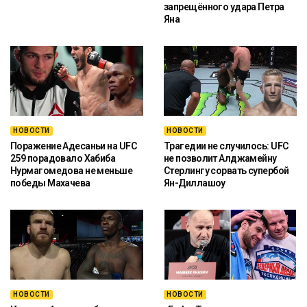
запрещённого удара Петра
Яна
НОВОСТИ
НОВОСТИ
Поражение Адесаньи на UFC
Трагедии не случилось: UFC
259 порадовало Хабиба
не позволит Алджамейну
Нурмагомедова не меньше
Стерлингу сорвать супербой
победы Махачева
Ян-Диллашоу
НОВОСТИ
НОВОСТИ