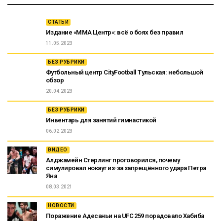
СТАТЬИ
Издание «ММА Центр»: всё о боях без правил
11.05.2023
БЕЗ РУБРИКИ
Футбольный центр CityFootball Тульская: небольшой
обзор
20.04.2023
БЕЗ РУБРИКИ
Инвентарь для занятий гимнастикой
06.02.2023
ВИДЕО
Алджамейн Стерлинг проговорился, почему
симулировал нокаут из-за запрещённого удара Петра
Яна
08.03.2021
НОВОСТИ
Поражение Адесаньи на UFC 259 порадовало Хабиба