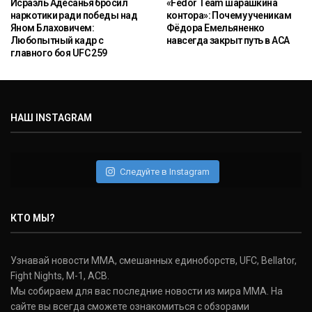
Исраэль Адесанья бросил
«Fedor Team шарашкина
наркотики ради победы над
контора»: Почему ученикам
Яном Блаховичем:
Фёдора Емельяненко
Любопытный кадр с
навсегда закрыт путь в ACA
главного боя UFC 259
НАШ INSTAGRAM
Следуйте в Instagram
КТО МЫ?
Узнавай новости ММА, смешанных единоборств, UFC, Bellator,
Fight Nights, M-1, ACB.
Мы собираем для вас последние новости из мира ММА. На
сайте вы всегда сможете ознакомиться с обзорами