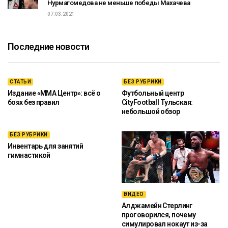
Нурмагомедова не меньше победы Махачева
07.03.2021
Последние новости
СТАТЬИ
БЕЗ РУБРИКИ
Издание «ММА Центр»: всё о
Футбольный центр
боях без правил
CityFootball Тульская:
небольшой обзор
БЕЗ РУБРИКИ
Инвентарь для занятий
гимнастикой
ВИДЕО
Алджамейн Стерлинг
проговорился, почему
симулировал нокаут из-за