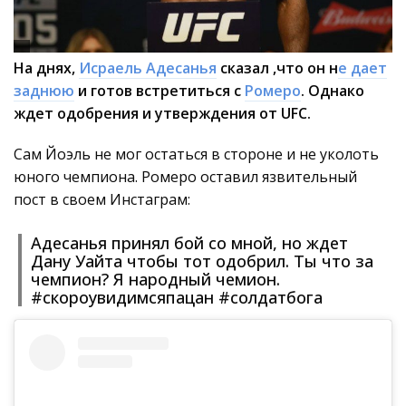
На днях,
Исраель Адесанья
сказал ,что он н
е дает
заднюю
и готов встретиться с
Ромеро
. Однако
ждет одобрения и утверждения от UFC.
Сам Йоэль не мог остаться в стороне и не уколоть
юного чемпиона. Ромеро оставил язвительный
пост в своем Инстаграм:
Адесанья принял бой со мной, но ждет
Дану Уайта чтобы тот одобрил. Ты что за
чемпион? Я народный чемион.
#скороувидимсяпацан #солдатбога