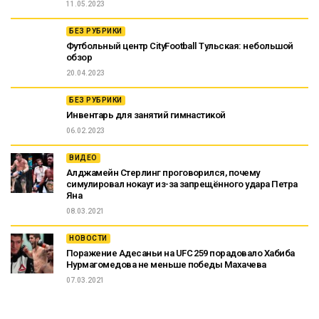
11.05.2023
БЕЗ РУБРИКИ
Футбольный центр CityFootball Тульская: небольшой
обзор
20.04.2023
БЕЗ РУБРИКИ
Инвентарь для занятий гимнастикой
06.02.2023
ВИДЕО
Алджамейн Стерлинг проговорился, почему
симулировал нокаут из-за запрещённого удара Петра
Яна
08.03.2021
НОВОСТИ
Поражение Адесаньи на UFC 259 порадовало Хабиба
Нурмагомедова не меньше победы Махачева
07.03.2021