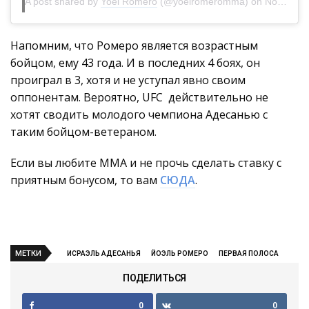
A post shared by
Yoel Romero
(@yoelromeromma) on
Nov 10, 2019 at 9:41pm PST
Напомним, что Ромеро является возрастным
бойцом, ему 43 года. И в последних 4 боях, он
проиграл в 3, хотя и не уступал явно своим
оппонентам. Вероятно, UFC действительно не
хотят сводить молодого чемпиона Адесанью с
таким бойцом-ветераном.
Если вы любите ММА и не прочь сделать ставку с
приятным бонусом, то вам
СЮДА
.
МЕТКИ
ИСРАЭЛЬ АДЕСАНЬЯ
ЙОЭЛЬ РОМЕРО
ПЕРВАЯ ПОЛОСА
ПОДЕЛИТЬСЯ
0
0