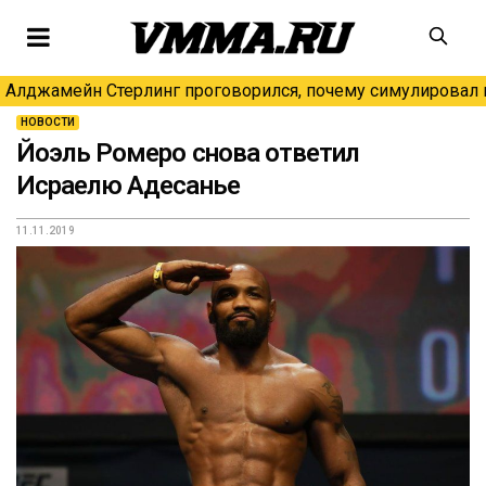
Алджамейн Стерлинг проговорился, почему симулировал н
НОВОСТИ
Йоэль Ромеро снова ответил
Исраелю Адесанье
11.11.2019