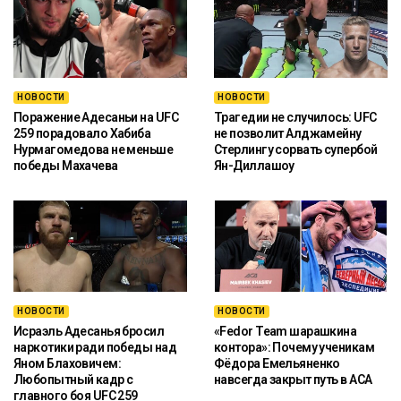
НОВОСТИ
НОВОСТИ
Поражение Адесаньи на UFC
Трагедии не случилось: UFC
259 порадовало Хабиба
не позволит Алджамейну
Нурмагомедова не меньше
Стерлингу сорвать супербой
победы Махачева
Ян-Диллашоу
НОВОСТИ
НОВОСТИ
Исраэль Адесанья бросил
«Fedor Team шарашкина
наркотики ради победы над
контора»: Почему ученикам
Яном Блаховичем:
Фёдора Емельяненко
Любопытный кадр с
навсегда закрыт путь в ACA
главного боя UFC 259