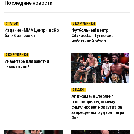
Последние новости
СТАТЬИ
БЕЗ РУБРИКИ
Издание «ММА Центр»: всё о
Футбольный центр
боях без правил
CityFootball Тульская:
небольшой обзор
БЕЗ РУБРИКИ
Инвентарь для занятий
гимнастикой
ВИДЕО
Алджамейн Стерлинг
проговорился, почему
симулировал нокаут из-за
запрещённого удара Петра
Яна