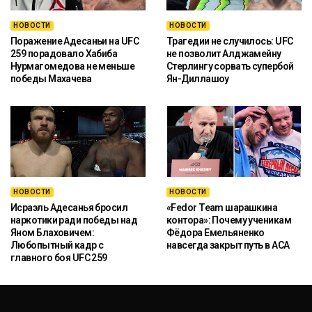
НОВОСТИ
НОВОСТИ
Поражение Адесаньи на UFC
Трагедии не случилось: UFC
259 порадовало Хабиба
не позволит Алджамейну
Нурмагомедова не меньше
Стерлингу сорвать супербой
победы Махачева
Ян-Диллашоу
НОВОСТИ
НОВОСТИ
Исраэль Адесанья бросил
«Fedor Team шарашкина
наркотики ради победы над
контора»: Почему ученикам
Яном Блаховичем:
Фёдора Емельяненко
Любопытный кадр с
навсегда закрыт путь в ACA
главного боя UFC 259