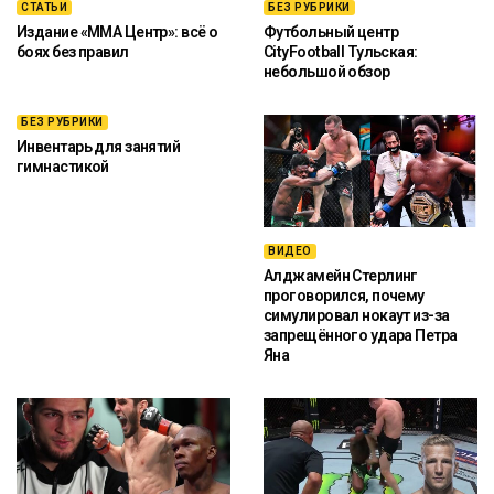
СТАТЬИ
БЕЗ РУБРИКИ
Издание «ММА Центр»: всё о
Футбольный центр
боях без правил
CityFootball Тульская:
небольшой обзор
БЕЗ РУБРИКИ
Инвентарь для занятий
гимнастикой
ВИДЕО
Алджамейн Стерлинг
проговорился, почему
симулировал нокаут из-за
запрещённого удара Петра
Яна