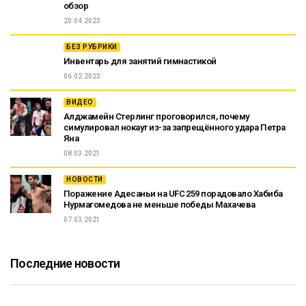
обзор
20.04.2023
БЕЗ РУБРИКИ
Инвентарь для занятий гимнастикой
06.02.2023
ВИДЕО
Алджамейн Стерлинг проговорился, почему
симулировал нокаут из-за запрещённого удара Петра
Яна
08.03.2021
НОВОСТИ
Поражение Адесаньи на UFC 259 порадовало Хабиба
Нурмагомедова не меньше победы Махачева
07.03.2021
Последние новости