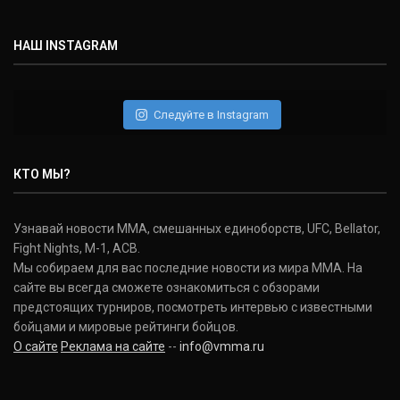
Michael Bisping
(30-9-0, 1)
НАШ INSTAGRAM
Дэниель Кормье
Daniel Cormier
(22-2-0, 1)
Следуйте в Instagram
Нэйт Диаз
Nate Diaz
КТО МЫ?
(20-12-0, 0)
Дональд Серроне
Узнавай новости ММА, смешанных единоборств, UFC, Bellator,
Donald Cerrone
Fight Nights, M-1, ACB.
(36-15-0, 1)
Мы собираем для вас последние новости из мира ММА. На
сайте вы всегда сможете ознакомиться с обзорами
Исраэль Адесанья
предстоящих турниров, посмотреть интервью с известными
Israel Adesanya
бойцами и мировые рейтинги бойцов.
(19-0-0, 0)
О сайте
Реклама на сайте
--
info@vmma.ru