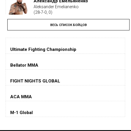
Александр Емельяненко
Aleksander Emelianenko
(28-7-0, 0)
ВЕСЬ СПИСОК БОЙЦОВ
Тайрон Вудли
Tyron Woodley
(19-5-1, 0)
Ultimate Fighting Championship
Дастин Порье
Dustin Poirier
(26-6-0, 1)
Bellator MMA
Хорхе Масвидаль
FIGHT NIGHTS GLOBAL
Jorge Masvidal
(35-14-0, 0)
ACA MMA
Колби Ковингтон
Colby Covington
M-1 Global
(15-2-, 0)
Майкл Биспинг