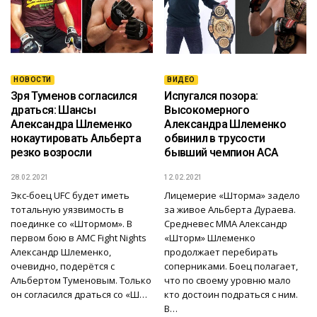
НОВОСТИ
ВИДЕО
Зря Туменов согласился
Испугался позора:
драться: Шансы
Высокомерного
Александра Шлеменко
Александра Шлеменко
нокаутировать Альберта
обвинил в трусости
резко возросли
бывший чемпион АСА
28.02.2021
12.02.2021
Экс-боец UFC будет иметь
Лицемерие «Шторма» задело
тотальную уязвимость в
за живое Альберта Дураева.
поединке со «Штормом». В
Средневес ММА Александр
первом бою в AMC Fight Nights
«Шторм» Шлеменко
Александр Шлеменко,
продолжает перебирать
очевидно, подерётся с
соперниками. Боец полагает,
Альбертом Туменовым. Только
что по своему уровню мало
он согласился драться со «Ш…
кто достоин подраться с ним.
В…