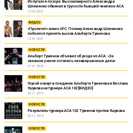
Испугался позора: Высокомерного Александра
Шлеменко обвинил в трусости бывший чемпион АСА
12.02.2021
ВИДЕО
«Пролетит» мимо UFC: Почему Александр Шлеменко
побоялся принять вызов Альберта Туменова
13.01.2021
НОВОСТИ
Альберт Туменов объявил об уходе из ACA: «За
океаном у меня остались незавершенные дела»
07.01.2020
НОВОСТИ
Глухой нокаут в поединке Альберта Туменова и Беслана
Ушукова на турнире ACA 102 [ВИДЕО]
29.11.2019
НОВОСТИ
Результаты турнира ACA 102: Туменов против Ушукова
29.11.2019
НОВОСТИ