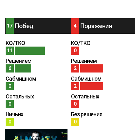
Побед
Поражения
17
4
KO/TKO
KO/TKO
11
0
Решением
Решением
6
2
Сабмишном
Сабмишном
0
2
Остальных
Остальных
0
0
Ничьих
Без решения
0
0