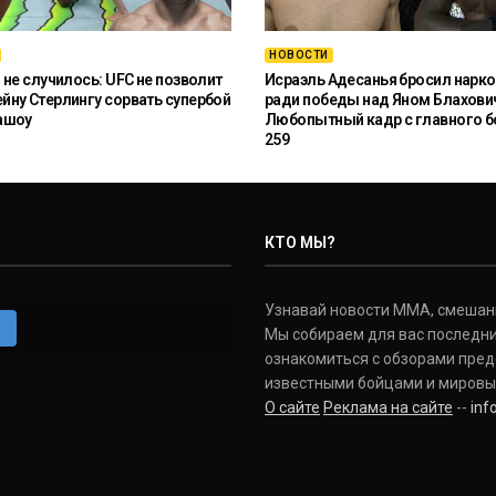
НОВОСТИ
 не случилось: UFC не позволит
Исраэль Адесанья бросил нарко
ну Стерлингу сорвать супербой
ради победы над Яном Блахови
ашоу
Любопытный кадр с главного б
259
КТО МЫ?
Узнавай новости ММА, смешанных
m
Мы собираем для вас последни
ознакомиться с обзорами пред
известными бойцами и мировы
О сайте
Реклама на сайте
--
in