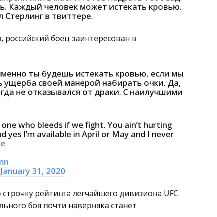
ешь. Каждый человек может истекать кровью.
л Стерлинг в твиттере.
я, российский боец заинтересован в
именно ты будешь истекать кровью, если мы
 ущерба своей манерой набирать очки. Да,
когда не отказывался от драки. С наилучшими
one who bleeds if we fight. You ain’t hurting
 yes I’m available in April or May and I never
ne
7nn
January 31, 2020
 строчку рейтинга легчайшего дивизиона UFC
льного боя почти наверняка станет