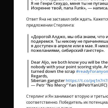
Я не Генри Сехудо, меня ты не пуга
Искренне твой, папа Funk», — написа
Ответ Яна не заставил себя ждать. Кажетс
предложении Стерлинга:
«Дорогой Алджо, мы оба знаем, что 
подеремся. Ты никому не причиняешь
я доступен в апреле или в мае. Я ни
пожеланиями, сибирский гангстер».
Dear Aljo, we both know you will be the 
nobody with your point scoring style. And
turned down the scrap
#readyforanyo
Regards,
Siberian gangster
https://t.co/pq1n7ri
— Petr “No Mercy” Yan (@PetrYanUFC)
Стерлинг и Ян занимают вторую и третью
соответственно. Победитель их потенциа