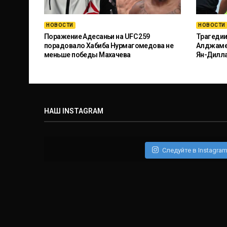
НОВОСТИ
НОВОСТИ
Поражение Адесаньи на UFC 259
Трагедии
порадовало Хабиба Нурмагомедова не
Алджамей
меньше победы Махачева
Ян-Дилл
НАШ INSTAGRAM
Следуйте в Instagra