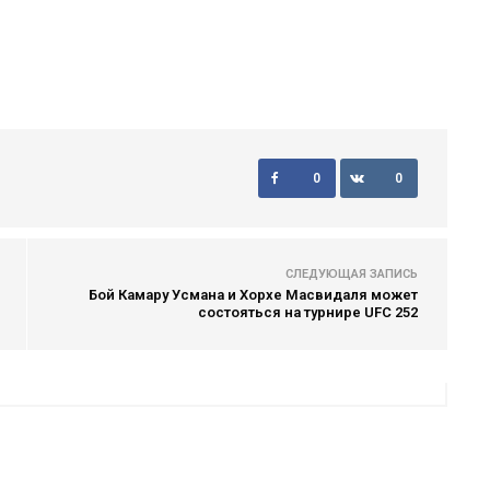
0
0
СЛЕДУЮЩАЯ ЗАПИСЬ
Бой Камару Усмана и Хорхе Масвидаля может
состояться на турнире UFC 252