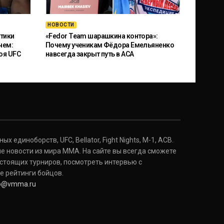
НОВОСТИ
тики
«Fedor Team шарашкина контора»:
чем:
Почему ученикам Фёдора Емельяненко
оя UFC
навсегда закрыт путь в ACA
 единоборств, UFC, Bellator, Fight Nights, M-1, ACB.
е новости из мира ММА. На сайте вы всегда сможете
стоящих турниров, посмотреть интервью с
е рейтинги бойцов.
fo@vmma.ru