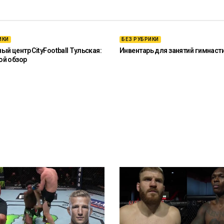
ИКИ
БЕЗ РУБРИКИ
й центр CityFootball Тульская:
Инвентарь для занятий гимнаст
ой обзор