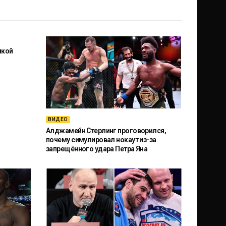
икой
ВИДЕО
Алджамейн Стерлинг проговорился,
почему симулировал нокаут из-за
запрещённого удара Петра Яна