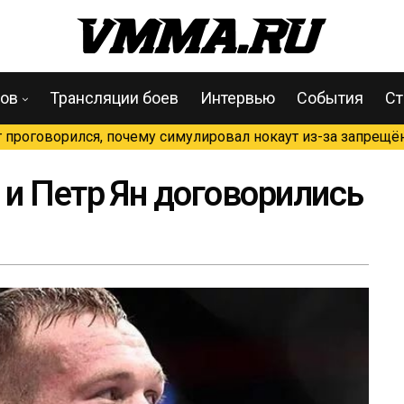
цов
Трансляции боев
Интервью
События
Ст
проговорился, почему симулировал нокаут из-за запрещён
и Петр Ян договорились