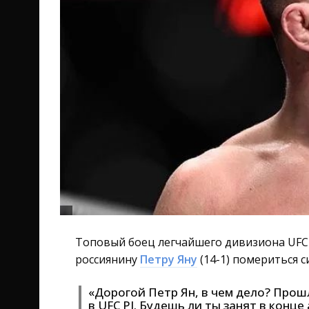
Топовый боец легчайшего дивизиона UF
россиянину
Петру Яну
(14-1) помериться 
«Дорогой Петр Ян, в чем дело? Прош
в UFC PI. Будешь ли ты занят в конце