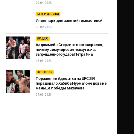
20.04.2023
БЕЗ РУБРИКИ
Инвентарь для занятий гимнастикой
06.02.2023
ВИДЕО
Алджамейн Стерлинг проговорился,
почему симулировал нокаут из-за
запрещённого удара Петра Яна
08.03.2021
НОВОСТИ
Поражение Адесаньи на UFC 259
порадовало Хабиба Нурмагомедова не
меньше победы Махачева
07.03.2021