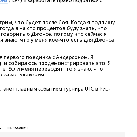
она
(13-4) и заработать право подраться с
трим, что будет после боя. Когда я подпишу
огда я на сто процентов буду знать, что
 говорить о Джонсе, потому что сейчас я
я знаю, что у меня кое-что есть для Джонса
я первого поединка с Андерсоном. Я
ц, и собираюсь продемонстрировать это. Я
е. Если меня переводят, то я знаю, что
 сказал Блахович.
станет главным событием турнира UFC в Рио-
А
ЯН БЛАХОВИЧ