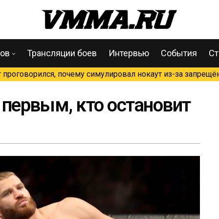
цов
Трансляции боев
Интервью
События
Ст
проговорился, почему симулировал нокаут из-за запрещён
у первым, кто остановит