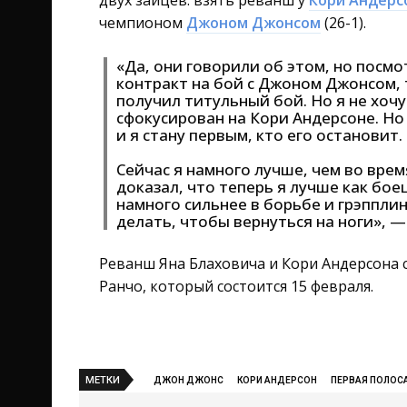
двух зайцев: взять реванш у
Кори Андерс
чемпионом
Джоном Джонсом
(26-1).
«Да, они говорили об этом, но посмо
контракт на бой с Джоном Джонсом, т
получил титульный бой. Но я не хочу
сфокусирован на Кори Андерсоне. Но 
и я стану первым, кто его остановит.
Сейчас я намного лучше, чем во врем
доказал, что теперь я лучше как бое
намного сильнее в борьбе и грэпплинг
делать, чтобы вернуться на ноги», —
Реванш Яна Блаховича и Кори Андерсона 
Ранчо, который состоится 15 февраля.
МЕТКИ
ДЖОН ДЖОНС
КОРИ АНДЕРСОН
ПЕРВАЯ ПОЛОС