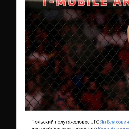
Польский полутяжеловес UFC
Ян Блахови