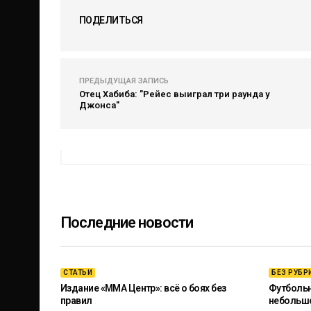
ПОДЕЛИТЬСЯ
ПРЕДЫДУЩАЯ ЗАПИСЬ
Отец Хабиба: "Рейес выиграл три раунда у
Джонса"
Последние новости
СТАТЬИ
БЕЗ РУБР
Издание «ММА Центр»: всё о боях без
Футбольны
правил
небольш