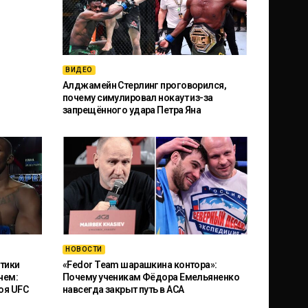
ВИДЕО
Алджамейн Стерлинг проговорился,
почему симулировал нокаут из-за
запрещённого удара Петра Яна
НОВОСТИ
тики
«Fedor Team шарашкина контора»:
чем:
Почему ученикам Фёдора Емельяненко
оя UFC
навсегда закрыт путь в ACA