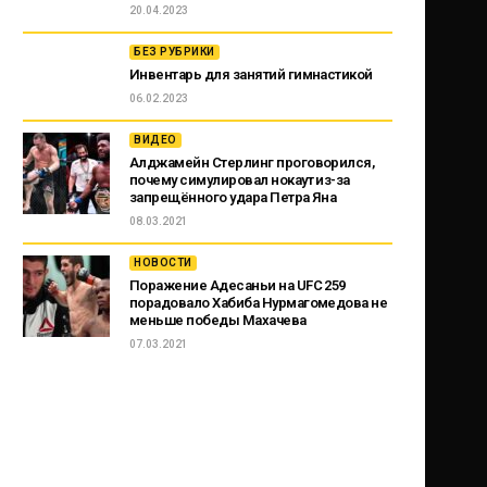
20.04.2023
БЕЗ РУБРИКИ
Инвентарь для занятий гимнастикой
06.02.2023
ВИДЕО
Алджамейн Стерлинг проговорился,
почему симулировал нокаут из-за
запрещённого удара Петра Яна
08.03.2021
НОВОСТИ
Поражение Адесаньи на UFC 259
порадовало Хабиба Нурмагомедова не
меньше победы Махачева
07.03.2021