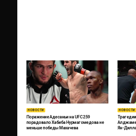
НОВОСТИ
НОВОСТИ
Поражение Адесаньи на UFC 259
Трагедии
порадовало Хабиба Нурмагомедова не
Алджамей
меньше победы Махачева
Ян-Дилл