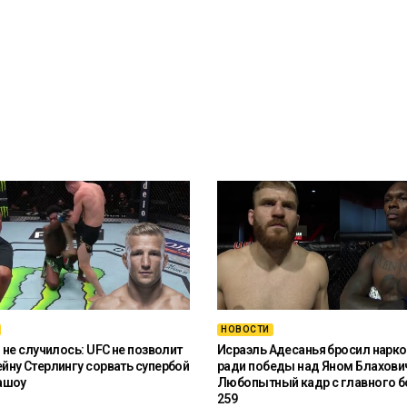
НОВОСТИ
 не случилось: UFC не позволит
Исраэль Адесанья бросил нарко
ну Стерлингу сорвать супербой
ради победы над Яном Блахови
ашоу
Любопытный кадр с главного б
259