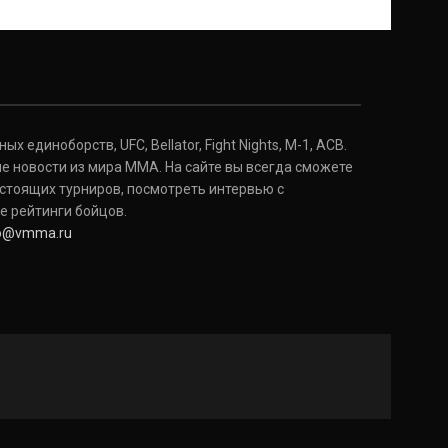
 единоборств, UFC, Bellator, Fight Nights, M-1, ACB.
е новости из мира ММА. На сайте вы всегда сможете
стоящих турниров, посмотреть интервью с
е рейтинги бойцов.
fo@vmma.ru