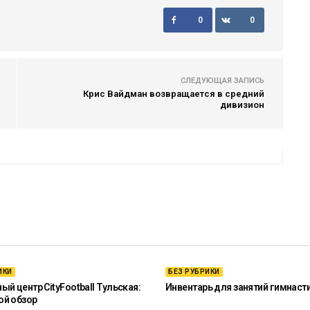
0
0
СЛЕДУЮЩАЯ ЗАПИСЬ
Крис Вайдман возвращается в средний
дивизион
ИКИ
БЕЗ РУБРИКИ
й центр CityFootball Тульская:
Инвентарь для занятий гимнаст
ой обзор