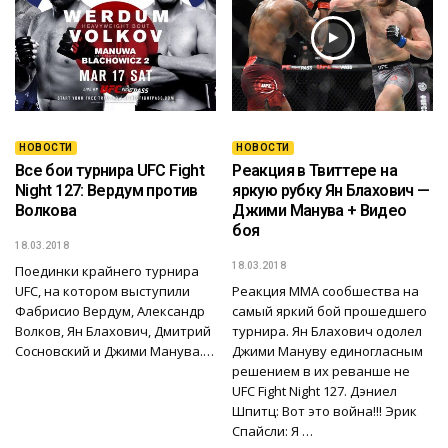
НОВОСТИ
НОВОСТИ
Все бои турнира UFC Fight
Реакция в Твиттере на
Night 127: Вердум против
яркую рубку Ян Блахович —
Волкова
Джими Манува + Видео
боя
18.03.2018
18.03.2018
Поединки крайнего турнира
UFC, на котором выступили
Реакция ММА сообшества на
Фабрисио Вердум, Александр
самый яркий бой прошедшего
Волков, Ян Блахович, Дмитрий
турнира. Ян Блахович одолел
Сосновский и Джими Манува.…
Джими Мануву единогласным
решением в их реванше не
UFC Fight Night 127. Дэниел
Шпитц: Вот это война!!! Эрик
Спайсли: Я …