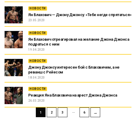
НОВОСТИ
Ян Блахович — Джону Джонсу: «Тебе негде спрятаться»
23.05.2020
НОВОСТИ
Ян Блахович отреагировал на желание Джона Джонса
подраться с ним
19.04.2020
НОВОСТИ
Джону Джонсу интересен бой с Блаховичем, а не
реванш с Рейесом
18.04.2020
НОВОСТИ
Реакция Яна Блаховича на арест Джона Джонса
26.03.2020
…
→
1
2
3
6