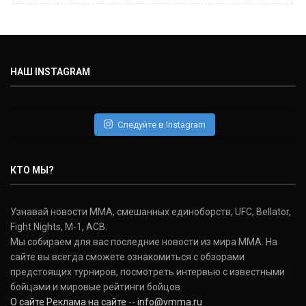
Майкл Биспинг
Michael Bisping
(30-9-0, 1)
НАШ INSTAGRAM
Дэниель Кормье
Daniel Cormier
(22-2-0, 1)
Следуйте в Instagram
Нэйт Диаз
Nate Diaz
КТО МЫ?
(20-12-0, 0)
Дональд Серроне
Узнавай новости ММА, смешанных единоборств, UFC, Bellator,
Donald Cerrone
Fight Nights, M-1, ACB.
(36-15-0, 1)
Мы собираем для вас последние новости из мира ММА. На
сайте вы всегда сможете ознакомиться с обзорами
Исраэль Адесанья
предстоящих турниров, посмотреть интервью с известными
Israel Adesanya
бойцами и мировые рейтинги бойцов.
(19-0-0, 0)
О сайте
Реклама на сайте
--
info@vmma.ru