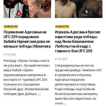
НОВОСТИ
НОВОСТИ
Поражение Адесаньи на
Исраэль Адесанья бросил
UFC 259 порадовало
наркотики ради победы
Хабиба Нурмагомедова не
над Яном Блаховичем:
меньше победы Махачева
Любопытный кадр с
главного боя UFC 259
07.03.2021
07.03.2021
Рекорду «Орла» теперь никто
не угрожает. Лучший легковес
След марихуаны исчез из
мира Хабиб «Орёл»
груди нигерийца. Чемпион UFC
Нурмагомедов наверняка в
в среднем весе Исраэль
восторге от турнира UFC 259.
Адесанья неудачно
Сначала его порадовал
дебютировал в полутяжах.
близкий друг, Ислам Махачев,
Ради победы над поляком
победив Дрю Добера. …
Яном Блаховичем нигериец
даже бросил наркотики, но
этого …