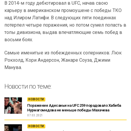
В 2014-м году дебютировал в UFC, начав свою
карьеру в американском промоушене с победы ТКО
над Илиром Латифи. В следующих пяти поединках
потерпел четыре поражения, но потом сумел попасть в
топы дивизиона, выдав впечатляющие семь побед в
восьми боях.
Самые именитые из побежденных соперников: Люк
Рокхолд, Кори Андерсон, Жакаре Соуза, Джими
Манува.
Новости по теме:
НОВОСТИ
Поражение Адесаньи на UFC 259 порадовало Хабиба
Нурмагомедова не меньше победы Махачева
07.03.2021
НОВОСТИ