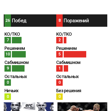
Побед
Поражений
26
8
KO/TKO
KO/TKO
7
2
Решением
Решением
10
5
Сабмишном
Сабмишном
9
1
Остальных
Остальных
0
0
Ничьих
Без решения
0
0