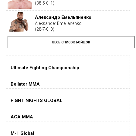
(38-5-0, 1)
Александр Емельяненко
Aleksander Emelianenko
(28-7-0, 0)
ВЕСЬ СПИСОК БОЙЦОВ
Тайрон Вудли
Tyron Woodley
(19-5-1, 0)
Ultimate Fighting Championship
Дастин Порье
Dustin Poirier
(26-6-0, 1)
Bellator MMA
Хорхе Масвидаль
FIGHT NIGHTS GLOBAL
Jorge Masvidal
(35-14-0, 0)
ACA MMA
Колби Ковингтон
Colby Covington
M-1 Global
(15-2-, 0)