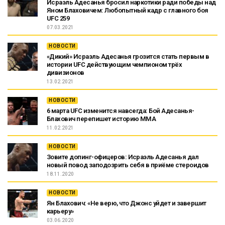
Исраэль Адесанья бросил наркотики ради победы над
Яном Блаховичем: Любопытный кадр с главного боя
UFC 259
07.03.2021
НОВОСТИ
«Дикий» Исраэль Адесанья грозится стать первым в
истории UFC действующим чемпионом трёх
дивизионов
13.02.2021
НОВОСТИ
6 марта UFC изменится навсегда: Бой Адесанья-
Блахович перепишет историю ММА
11.02.2021
НОВОСТИ
Зовите допинг-офицеров: Исраэль Адесанья дал
новый повод заподозрить себя в приёме стероидов
18.11.2020
НОВОСТИ
Ян Блахович: «Не верю, что Джонс уйдет и завершит
карьеру»
03.06.2020