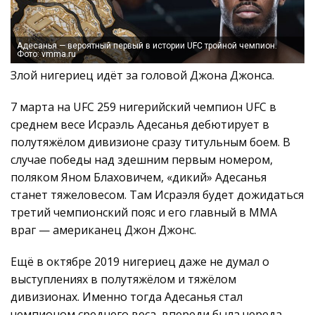
Адесанья — вероятный первый в истории UFC тройной чемпион.
Фото: vmma.ru
Злой нигериец идёт за головой Джона Джонса.
7 марта на UFC 259 нигерийский чемпион UFC в
среднем весе Исраэль Адесанья дебютирует в
полутяжёлом дивизионе сразу титульным боем. В
случае победы над здешним первым номером,
поляком Яном Блаховичем, «дикий» Адесанья
станет тяжеловесом. Там Исраэля будет дожидаться
третий чемпионский пояс и его главный в ММА
враг — американец Джон Джонс.
Ещё в октябре 2019 нигериец даже не думал о
выступлениях в полутяжёлом и тяжёлом
дивизионах. Именно тогда Адесанья стал
чемпионом среднего веса, впереди была череда