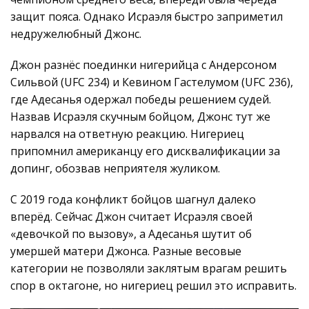
защит пояса. Однако Исраэля быстро заприметил
недружелюбный Джонс.
Джон разнёс поединки нигерийца с Андерсоном
Сильвой (UFC 234) и Кевином Гастелумом (UFC 236),
где Адесанья одержал победы решением судей.
Назвав Исраэля скучным бойцом, Джонс тут же
нарвался на ответную реакцию. Нигериец
припомнил американцу его дисквалификации за
допинг, обозвав неприятеля жуликом.
С 2019 года конфликт бойцов шагнул далеко
вперёд. Сейчас Джон считает Исраэля своей
«девочкой по вызову», а Адесанья шутит об
умершей матери Джонса. Разные весовые
категории не позволяли заклятым врагам решить
спор в октагоне, но нигериец решил это исправить.