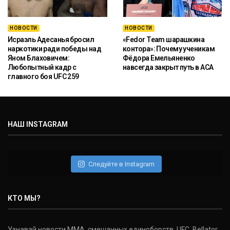
НОВОСТИ
НОВОСТИ
Исраэль Адесанья бросил
«Fedor Team шарашкина
наркотики ради победы над
контора»: Почему ученикам
Яном Блаховичем:
Фёдора Емельяненко
Любопытный кадр с
навсегда закрыт путь в ACA
главного боя UFC 259
НАШ INSTAGRAM
Следуйте в Instagram
КТО МЫ?
Узнавай новости ММА, смешанных единоборств, UFC, Bellator,