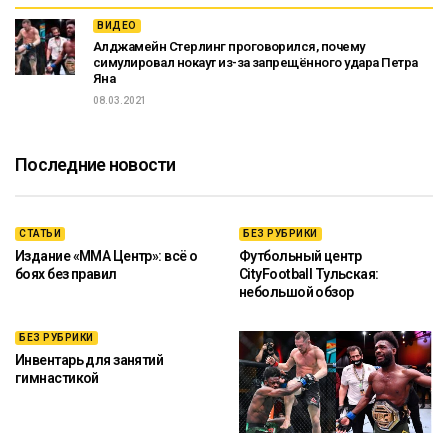
ВИДЕО
Алджамейн Стерлинг проговорился, почему
симулировал нокаут из-за запрещённого удара Петра
Яна
08.03.2021
Последние новости
СТАТЬИ
БЕЗ РУБРИКИ
Издание «ММА Центр»: всё о
Футбольный центр
боях без правил
CityFootball Тульская:
небольшой обзор
БЕЗ РУБРИКИ
Инвентарь для занятий
гимнастикой