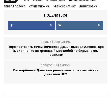
ПЕРВАЯ ПОЛОСА
СТИПЕ МИОЧИЧ
ФРЭНСИС НГАННУ
ЯН БЛАХОВИЧ
ПОДЕЛИТЬСЯ
0
0
ПРЕДЫДУЩАЯ ЗАПИСЬ
Пора поставить точку: Вячеслав Дацик вызвал Александра
Емельяненко на кровавый мордобой по бирманским
правилам
СЛЕДУЮЩАЯ ЗАПИСЬ
Разъярённый Дана Уайт решил «похоронить» лёгкий
дивизион UFC