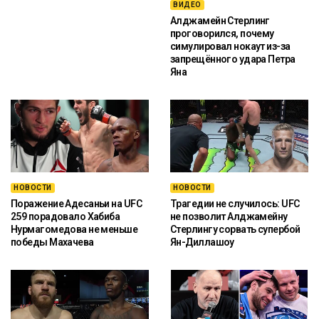
ВИДЕО
Алджамейн Стерлинг
проговорился, почему
симулировал нокаут из-за
запрещённого удара Петра
Яна
НОВОСТИ
НОВОСТИ
Поражение Адесаньи на UFC
Трагедии не случилось: UFC
259 порадовало Хабиба
не позволит Алджамейну
Нурмагомедова не меньше
Стерлингу сорвать супербой
победы Махачева
Ян-Диллашоу