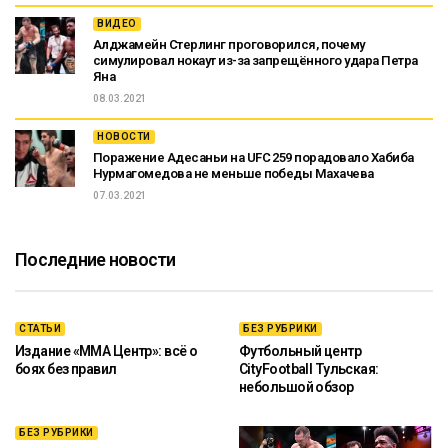
ВИДЕО
Алджамейн Стерлинг проговорился, почему
симулировал нокаут из-за запрещённого удара Петра
Яна
08.03.2021
НОВОСТИ
Поражение Адесаньи на UFC 259 порадовало Хабиба
Нурмагомедова не меньше победы Махачева
07.03.2021
Последние новости
СТАТЬИ
БЕЗ РУБРИКИ
Издание «ММА Центр»: всё о
Футбольный центр
боях без правил
CityFootball Тульская:
небольшой обзор
БЕЗ РУБРИКИ