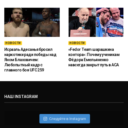
НОВОСТИ
НОВОСТИ
Исраэль Адесанья бросил
«Fedor Team шарашкина
наркотики ради победы над
контора»: Почему ученикам
Яном Блаховичем:
Фёдора Емельяненко
Любопытный кадр с
навсегда закрыт путь в ACA
главного боя UFC 259
НАШ INSTAGRAM
Следуйте в Instagram