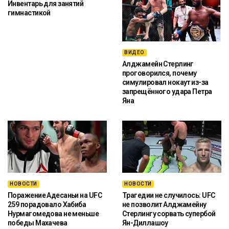
Инвентарь для занятий
гимнастикой
ВИДЕО
Алджамейн Стерлинг
проговорился, почему
симулировал нокаут из-за
запрещённого удара Петра
Яна
НОВОСТИ
НОВОСТИ
Поражение Адесаньи на UFC
Трагедии не случилось: UFC
259 порадовало Хабиба
не позволит Алджамейну
Нурмагомедова не меньше
Стерлингу сорвать супербой
победы Махачева
Ян-Диллашоу