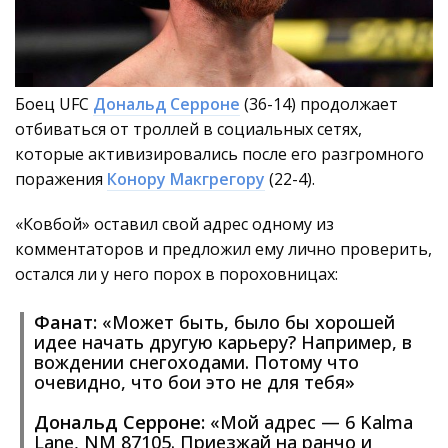
Боец UFC
Дональд Серроне
(36-14) продолжает
отбиваться от троллей в социальных сетях,
которые активизировались после его разгромного
поражения
Конору Макгрегору
(22-4).
«Ковбой» оставил свой адрес одному из
комментаторов и предложил ему лично проверить,
остался ли у него порох в пороховницах:
Фанат:
«Может быть, было бы хорошей
идее начать другую карьеру? Например, в
вождении снегоходами. Потому что
очевидно, что бои это не для тебя»
Дональд Серроне:
«Мой адрес — 6 Kalma
Lane, NM 87105. Приезжай на ранчо и