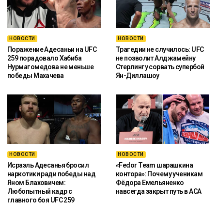
НОВОСТИ
НОВОСТИ
Поражение Адесаньи на UFC
Трагедии не случилось: UFC
259 порадовало Хабиба
не позволит Алджамейну
Нурмагомедова не меньше
Стерлингу сорвать супербой
победы Махачева
Ян-Диллашоу
НОВОСТИ
НОВОСТИ
Исраэль Адесанья бросил
«Fedor Team шарашкина
наркотики ради победы над
контора»: Почему ученикам
Яном Блаховичем:
Фёдора Емельяненко
Любопытный кадр с
навсегда закрыт путь в ACA
главного боя UFC 259