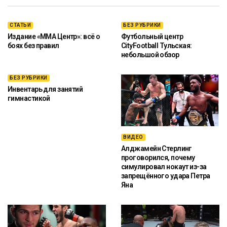
СТАТЬИ
БЕЗ РУБРИКИ
Издание «ММА Центр»: всё о
Футбольный центр
боях без правил
CityFootball Тульская:
небольшой обзор
БЕЗ РУБРИКИ
Инвентарь для занятий
гимнастикой
ВИДЕО
Алджамейн Стерлинг
проговорился, почему
симулировал нокаут из-за
запрещённого удара Петра
Яна