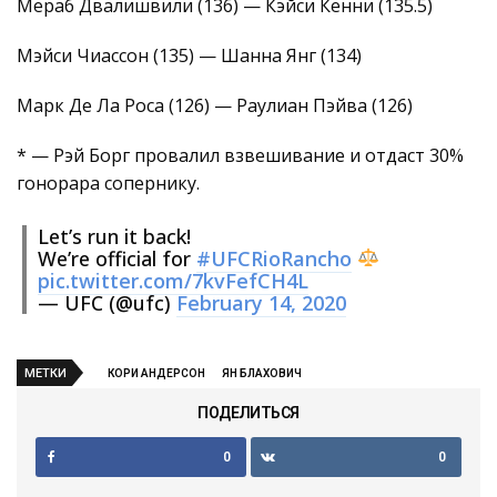
Мераб Двалишвили (136) — Кэйси Кенни (135.5)
Мэйси Чиассон (135) — Шанна Янг (134)
Марк Де Ла Роса (126) — Раулиан Пэйва (126)
* — Рэй Борг провалил взвешивание и отдаст 30%
гонорара сопернику.
Let’s run it back!
We’re official for
#UFCRioRancho
pic.twitter.com/7kvFefCH4L
— UFC (@ufc)
February 14, 2020
МЕТКИ
КОРИ АНДЕРСОН
ЯН БЛАХОВИЧ
ПОДЕЛИТЬСЯ
0
0