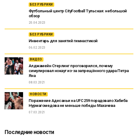
БЕЗ РУБРИКИ
Футбольный центр CityFootball Тульская: небольшой
обзор
20.04.2023
БЕЗ РУБРИКИ
Инвентарь для занятий гимнастикой
06.02.2023
ВИДЕО
Алджамейн Стерлинг проговорился, почему
симулировал нокаут из-за запрещённого удара Петра
Яна
08.03.2021
НОВОСТИ
Поражение Адесаньи на UFC 259 порадовало Хабиба
Нурмагомедова не меньше победы Махачева
07.03.2021
Последние новости