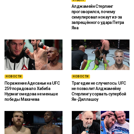
Алджамейн Стерлинг
проговорился, почему
симулировал нокаут из-за
запрещённого удара Петра
Яна
НОВОСТИ
НОВОСТИ
Поражение Адесаньи на UFC
Трагедии не случилось: UFC
259 порадовало Хабиба
не позволит Алджамейну
Нурмагомедова не меньше
Стерлингу сорвать супербой
победы Махачева
Ян-Диллашоу