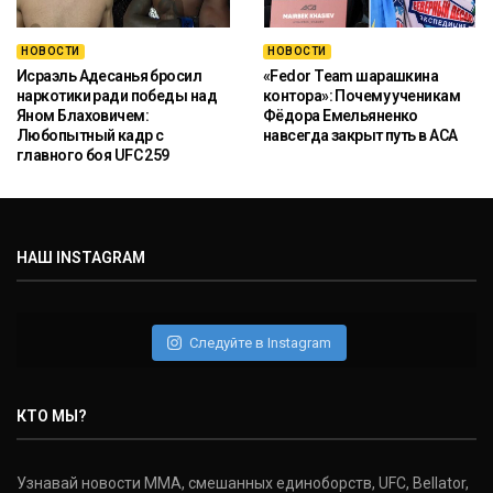
НОВОСТИ
НОВОСТИ
Исраэль Адесанья бросил
«Fedor Team шарашкина
наркотики ради победы над
контора»: Почему ученикам
Яном Блаховичем:
Фёдора Емельяненко
Любопытный кадр с
навсегда закрыт путь в ACA
главного боя UFC 259
НАШ INSTAGRAM
Следуйте в Instagram
КТО МЫ?
Узнавай новости ММА, смешанных единоборств, UFC, Bellator,