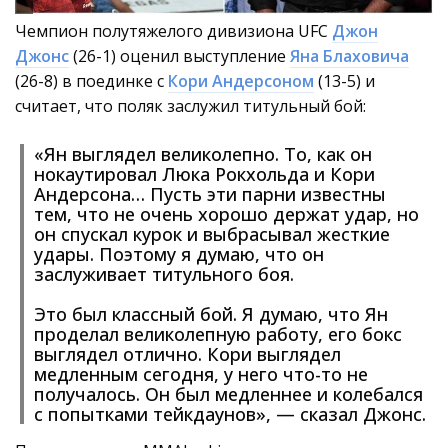
Чемпион полутяжелого дивизиона UFC
Джон
Джонс
(26-1) оценил выступление
Яна Блаховича
(26-8) в поединке с
Кори Андерсоном
(13-5) и
считает, что поляк заслужил титульный бой:
«Ян выглядел великолепно. То, как он
нокаутировал Люка Рокхольда и Кори
Андерсона… Пусть эти парни известны
тем, что не очень хорошо держат удар, но
он спускал курок и выбрасывал жесткие
удары. Поэтому я думаю, что он
заслуживает титульного боя.
Это был классный бой. Я думаю, что Ян
проделал великолепную работу, его бокс
выглядел отлично. Кори выглядел
медленным сегодня, у него что-то не
получалось. Он был медленнее и колебался
с попытками тейкдаунов», — сказал Джонс.