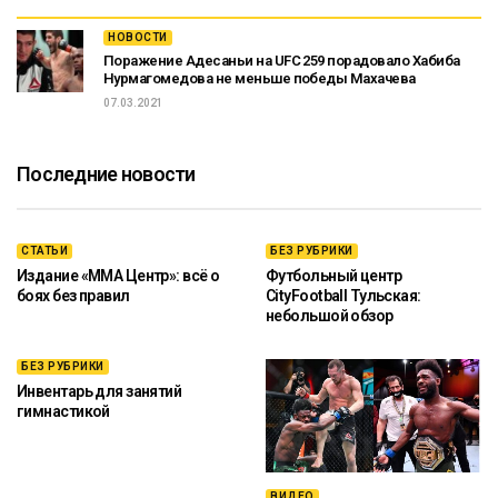
НОВОСТИ
Поражение Адесаньи на UFC 259 порадовало Хабиба
Нурмагомедова не меньше победы Махачева
07.03.2021
Последние новости
СТАТЬИ
БЕЗ РУБРИКИ
Издание «ММА Центр»: всё о
Футбольный центр
боях без правил
CityFootball Тульская:
небольшой обзор
БЕЗ РУБРИКИ
Инвентарь для занятий
гимнастикой
ВИДЕО