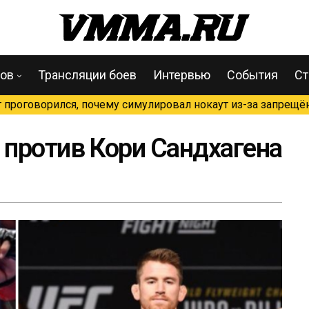
цов
Трансляции боев
Интервью
События
Ст
проговорился, почему симулировал нокаут из-за запрещён
против Кори Сандхагена