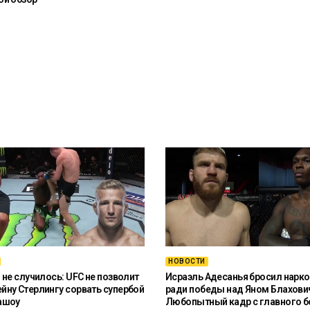
НОВОСТИ
 не случилось: UFC не позволит
Исраэль Адесанья бросил нарко
ну Стерлингу сорвать супербой
ради победы над Яном Блахови
ашоу
Любопытный кадр с главного б