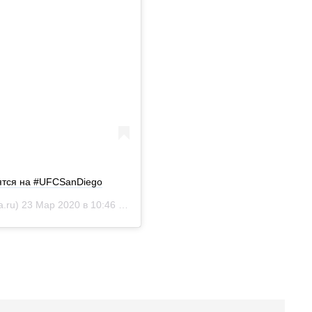
ятся на #UFCSanDiego
.ru)
23 Мар 2020 в 10:46 PDT