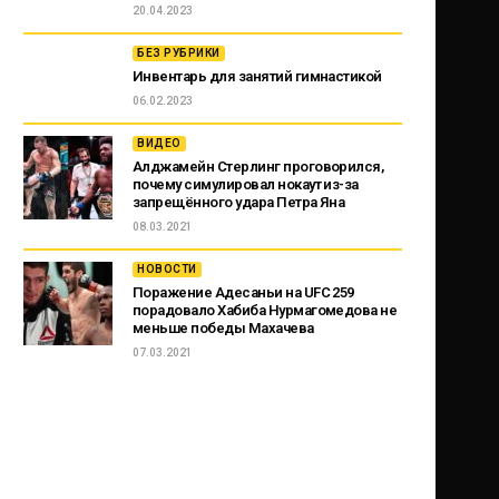
20.04.2023
БЕЗ РУБРИКИ
Инвентарь для занятий гимнастикой
06.02.2023
ВИДЕО
Алджамейн Стерлинг проговорился,
почему симулировал нокаут из-за
запрещённого удара Петра Яна
08.03.2021
НОВОСТИ
Поражение Адесаньи на UFC 259
порадовало Хабиба Нурмагомедова не
меньше победы Махачева
07.03.2021