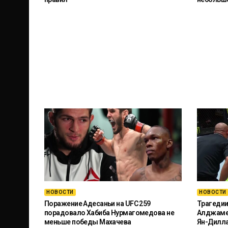
НОВОСТИ
НОВОСТИ
Поражение Адесаньи на UFC 259
Трагедии
порадовало Хабиба Нурмагомедова не
Алджамей
меньше победы Махачева
Ян-Дилл