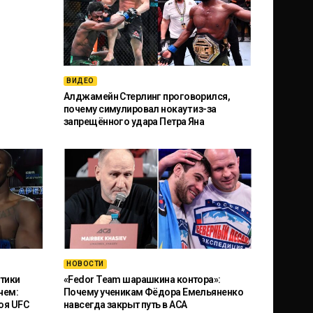
ВИДЕО
Алджамейн Стерлинг проговорился,
почему симулировал нокаут из-за
запрещённого удара Петра Яна
НОВОСТИ
тики
«Fedor Team шарашкина контора»:
чем:
Почему ученикам Фёдора Емельяненко
оя UFC
навсегда закрыт путь в ACA