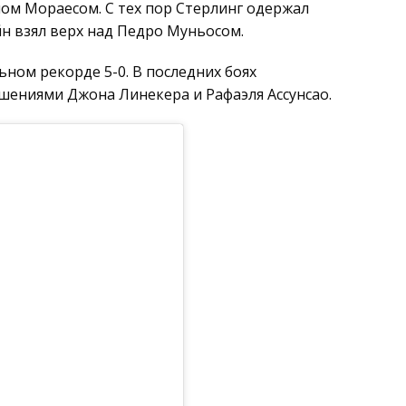
ом Мораесом. С тех пор Стерлинг одержал
н взял верх над Педро Муньосом.
льном рекорде 5-0. В последних боях
ниями Джона Линекера и Рафаэля Ассунсао.