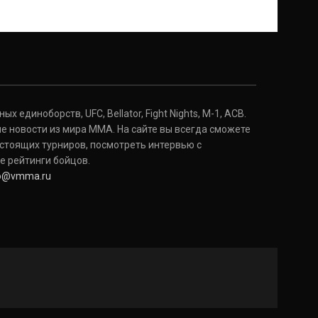
 единоборств, UFC, Bellator, Fight Nights, M-1, ACB.
е новости из мира ММА. На сайте вы всегда сможете
стоящих турниров, посмотреть интервью с
е рейтинги бойцов.
fo@vmma.ru