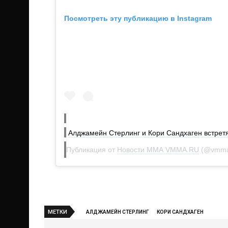
Посмотреть эту публикацию в Instagram
Алджамейн Стерлинг и Кори Сандхаген встрет
Публикация от
Новости ММА VMMA.RU
(@vmma
МЕТКИ
АЛДЖАМЕЙН СТЕРЛИНГ
КОРИ САНДХАГЕН