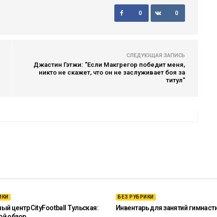
0
0
СЛЕДУЮЩАЯ ЗАПИСЬ
Джастин Гэтжи: "Если Макгрегор победит меня,
никто не скажет, что он не заслуживает боя за
титул"
ИКИ
БЕЗ РУБРИКИ
й центр CityFootball Тульская:
Инвентарь для занятий гимнаст
ой обзор