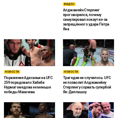
ВИДЕО
Алджамейн Стерлинг
проговорился, почему
симулировал нокаут из-за
запрещённого удара Петра
Яна
НОВОСТИ
НОВОСТИ
Поражение Адесаньи на UFC
Трагедии не случилось: UFC
259 порадовало Хабиба
не позволит Алджамейну
Нурмагомедова не меньше
Стерлингу сорвать супербой
победы Махачева
Ян-Диллашоу