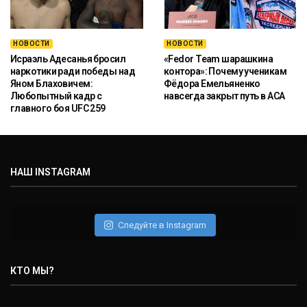
НОВОСТИ
НОВОСТИ
Исраэль Адесанья бросил
«Fedor Team шарашкина
наркотики ради победы над
контора»: Почему ученикам
Яном Блаховичем:
Фёдора Емельяненко
Любопытный кадр с
навсегда закрыт путь в ACA
главного боя UFC 259
НАШ INSTAGRAM
Следуйте в Instagram
КТО МЫ?