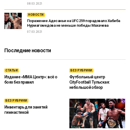
08.03.2021
НОВОСТИ
Поражение Адесаньи на UFC 259 порадовало Хабиба
Нурмагомедова не меньше победы Махачева
07.03.2021
Последние новости
СТАТЬИ
БЕЗ РУБРИКИ
Издание «ММА Центр»: всё о
Футбольный центр
боях без правил
CityFootball Тульская:
небольшой обзор
БЕЗ РУБРИКИ
Инвентарь для занятий
гимнастикой