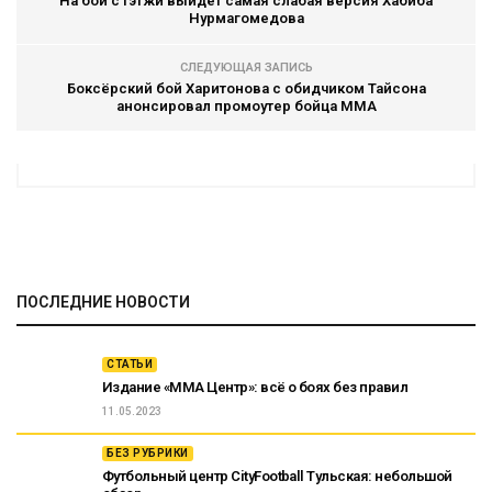
На бой с Гэтжи выйдет самая слабая версия Хабиба
Нурмагомедова
СЛЕДУЮЩАЯ ЗАПИСЬ
Боксёрский бой Харитонова с обидчиком Тайсона
анонсировал промоутер бойца ММА
ПОСЛЕДНИЕ НОВОСТИ
СТАТЬИ
Издание «ММА Центр»: всё о боях без правил
11.05.2023
БЕЗ РУБРИКИ
Футбольный центр CityFootball Тульская: небольшой