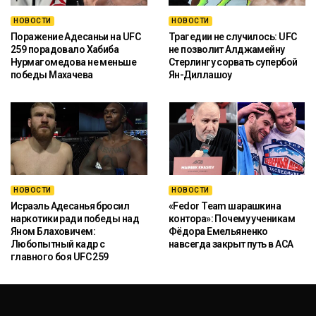
НОВОСТИ
НОВОСТИ
Поражение Адесаньи на UFC
Трагедии не случилось: UFC
259 порадовало Хабиба
не позволит Алджамейну
Нурмагомедова не меньше
Стерлингу сорвать супербой
победы Махачева
Ян-Диллашоу
НОВОСТИ
НОВОСТИ
Исраэль Адесанья бросил
«Fedor Team шарашкина
наркотики ради победы над
контора»: Почему ученикам
Яном Блаховичем:
Фёдора Емельяненко
Любопытный кадр с
навсегда закрыт путь в ACA
главного боя UFC 259