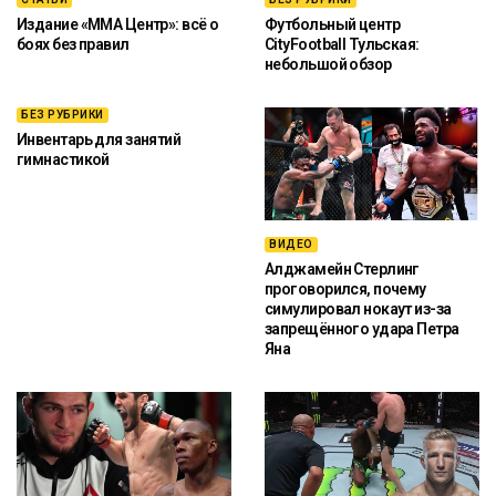
Издание «ММА Центр»: всё о
Футбольный центр
боях без правил
CityFootball Тульская:
небольшой обзор
БЕЗ РУБРИКИ
Инвентарь для занятий
гимнастикой
ВИДЕО
Алджамейн Стерлинг
проговорился, почему
симулировал нокаут из-за
запрещённого удара Петра
Яна