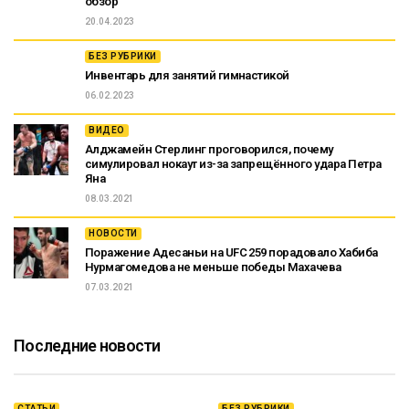
обзор
20.04.2023
БЕЗ РУБРИКИ
Инвентарь для занятий гимнастикой
06.02.2023
ВИДЕО
Алджамейн Стерлинг проговорился, почему
симулировал нокаут из-за запрещённого удара Петра
Яна
08.03.2021
НОВОСТИ
Поражение Адесаньи на UFC 259 порадовало Хабиба
Нурмагомедова не меньше победы Махачева
07.03.2021
Последние новости
СТАТЬИ
БЕЗ РУБРИКИ