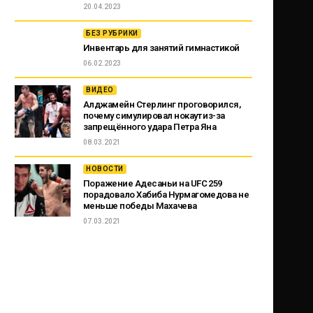
20.04.2023
БЕЗ РУБРИКИ
Инвентарь для занятий гимнастикой
06.02.2023
ВИДЕО
Алджамейн Стерлинг проговорился,
почему симулировал нокаут из-за
запрещённого удара Петра Яна
08.03.2021
НОВОСТИ
Поражение Адесаньи на UFC 259
порадовало Хабиба Нурмагомедова не
меньше победы Махачева
07.03.2021