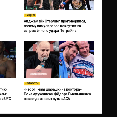
ВИДЕО
Алджамейн Стерлинг проговорился,
почему симулировал нокаут из-за
запрещённого удара Петра Яна
НОВОСТИ
тики
«Fedor Team шарашкина контора»:
чем:
Почему ученикам Фёдора Емельяненко
оя UFC
навсегда закрыт путь в ACA