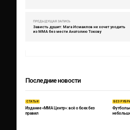
ПРЕДЫДУЩАЯ ЗАПИСЬ
Зависть душит: Мага Исмаилов не хочет уходить
из ММА без мести Анатолию Токову
Последние новости
СТАТЬИ
БЕЗ РУБР
Издание «ММА Центр»: всё о боях без
Футбольны
правил
небольш