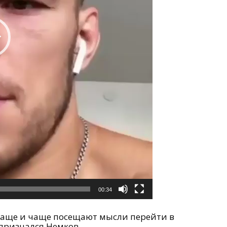
00:34
 чаще и чаще посещают мысли перейти в
 признался Немков.