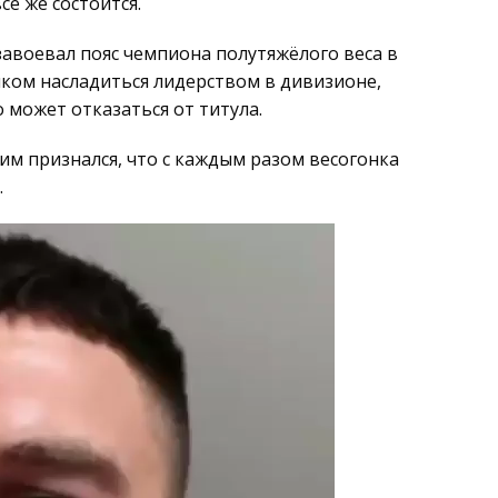
ё же состоится.
завоевал пояс чемпиона полутяжёлого веса в
олком насладиться лидерством в дивизионе,
 может отказаться от титула.
им признался, что с каждым разом весогонка
.