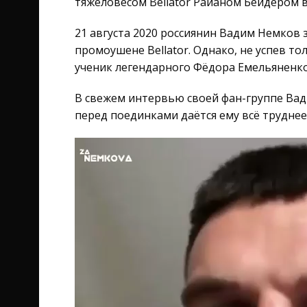
тяжеловесом Bellator Райаном Бейдером вс
21 августа 2020 россиянин Вадим Немков 
промоушене Bellator. Однако, не успев т
ученик легендарного Фёдора Емельяненко
В свежем интервью своей фан-группе Вад
перед поединками даётся ему всё труднее
Видеоплеер