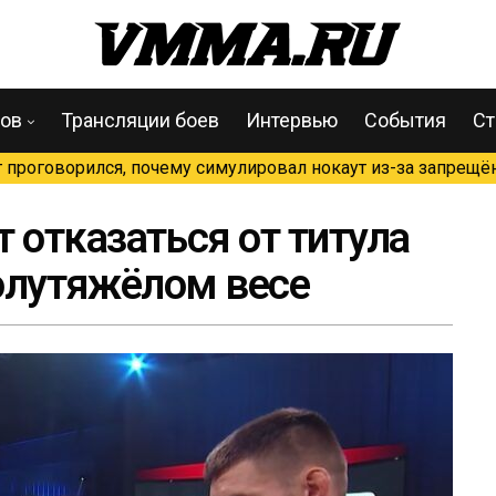
цов
Трансляции боев
Интервью
События
Ст
проговорился, почему симулировал нокаут из-за запрещён
отказаться от титула
полутяжёлом весе