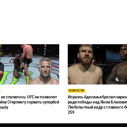
НОВОСТИ
 не случилось: UFC не позволит
Исраэль Адесанья бросил нарко
ну Стерлингу сорвать супербой
ради победы над Яном Блахови
ашоу
Любопытный кадр с главного б
259