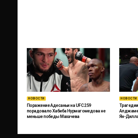
НОВОСТИ
НОВОСТИ
Поражение Адесаньи на UFC 259
Трагедии
порадовало Хабиба Нурмагомедова не
Алджамей
меньше победы Махачева
Ян-Дилл