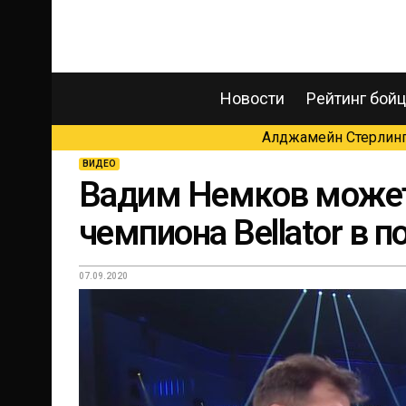
Новости
Рейтинг бой
Алджамейн Стерлинг 
ВИДЕО
Вадим Немков может 
чемпиона Bellator в 
07.09.2020