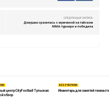
СЛЕДУЮЩАЯ ЗАПИСЬ
Девушка сразилась с мужчиной на тайском
ММА-турнире и победила
ИКИ
БЕЗ РУБРИКИ
й центр CityFootball Тульская:
Инвентарь для занятий гимнаст
ой обзор