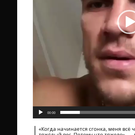
00:00
«Когда начинается сгонка, меня всё
тяжёлый вес. Потому что тяжело», —